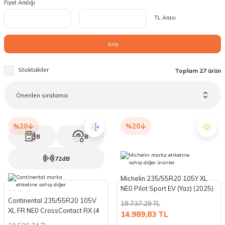
Fiyat Aralığı
18 Lastikler
19 Lastikler
TL Arası
19 Lastikler
Ara
20 Lastikler
Stoktakiler
Toplam 27 ürün
21 Lastikler
22 Lastikler
%20
%20
23 Lastikler
B
B
72dB
24 Lastikler
Michelin 235/55R20 105Y XL
50 Lastikler
NE0 Pilot Sport EV (Yaz) (2025)
Continental 235/55R20 105V
18.737,29 TL
XL FR NE0 CrossContact RX (4
14.989,83 TL
Mevsim) (2026)