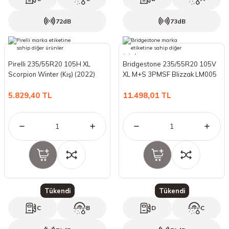
72dB
73dB
Pirelli 235/55R20 105H XL
Bridgestone 235/55R20 105V
Scorpion Winter (Kış) (2022)
XL M+S 3PMSF Blizzak LM005
(Kış) (2023)
5.829,40 TL
11.498,01 TL
Tükendi
Tükendi
C
B
D
C