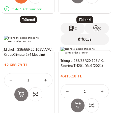
Stokta 1 Adet ürün var
Tükendi
Tükendi
C
C
72dB
Michelin 235/55R20 102V A/W
CrossClimate 2 (4 Mevsim)
(2023)
Triangle 235/55R20 105V XL
12.688,79 TL
Sportex TH201 (Yaz) (2021)
4.415,18 TL