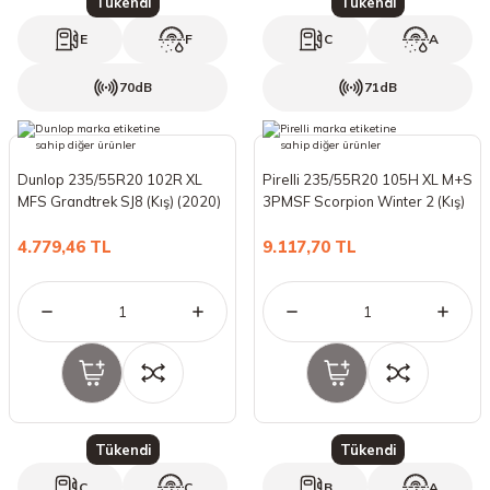
Tükendi
Tükendi
E
F
C
A
70dB
71dB
Dunlop 235/55R20 102R XL
Pirelli 235/55R20 105H XL M+S
MFS Grandtrek SJ8 (Kış) (2020)
3PMSF Scorpion Winter 2 (Kış)
(2024)
4.779,46 TL
9.117,70 TL
Tükendi
Tükendi
C
C
B
A