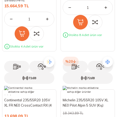
19.580,74 TL
15.664,59 TL
Stokta 8 Adet ürün var
Stokta 4 Adet ürün var
%20
B
B
C
C
72dB
72dB
Continental 235/55R20 105V
Michelin 235/55R20 105V XL
XL FR NE0 CrossContact RX (4
NE0 Pilot Alpin 5 SUV (Kış)
Mevsim) (2025)
(2025)
18.343,89 TL
13.698,09 TL