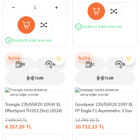
Stokta 2 Adet ürün var
Stokta 8 Adet ürün var
%20
%20
B
A
C
B
72dB
71dB
Triangle 235/55R20 105W XL
Goodyear 235/55R20 105Y XL
EffexSport TH202 (Yaz) (2024)
FP Eagle F1 Asymmetric 3 Suv
(Yaz) (2025)
7.696,50 TL
13.390,16 TL
6.157,20 TL
10.712,13 TL