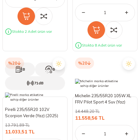
Stokta 2 Adet ürün var
Stokta 8 Adet ürün var
%20
%20
B
B
71dB
Michelin 235/55R20 105W XL
FRV Pilot Sport 4 Suv (Yaz)
(2024)
Pirelli 235/55R20 102V
14.448,20 TL
Scorpion Verde (Yaz) (2025)
11.558,56 TL
13.791,89 TL
11.033,51 TL