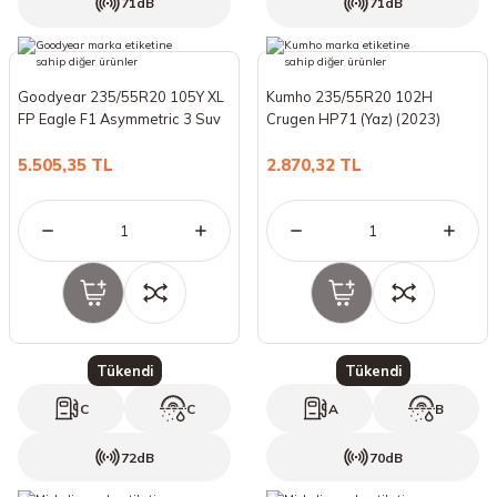
71dB
71dB
Goodyear 235/55R20 105Y XL
Kumho 235/55R20 102H
FP Eagle F1 Asymmetric 3 Suv
Crugen HP71 (Yaz) (2023)
(Yaz) (2023)
5.505,35 TL
2.870,32 TL
Tükendi
Tükendi
C
C
A
B
72dB
70dB