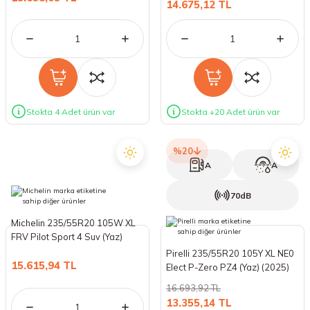
14.675,12 TL
Stokta 4 Adet ürün var
Stokta +20 Adet ürün var
%20
A
A
70dB
Michelin 235/55R20 105W XL
FRV Pilot Sport 4 Suv (Yaz)
(2025)
Pirelli 235/55R20 105Y XL NE0
15.615,94 TL
Elect P-Zero PZ4 (Yaz) (2025)
16.693,92 TL
13.355,14 TL