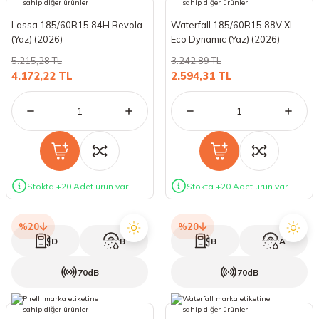
Lassa 185/60R15 84H Revola
Waterfall 185/60R15 88V XL
(Yaz) (2026)
Eco Dynamic (Yaz) (2026)
5.215,28 TL
3.242,89 TL
4.172,22 TL
2.594,31 TL
Stokta +20 Adet ürün var
Stokta +20 Adet ürün var
%20
%20
D
B
B
A
70dB
70dB