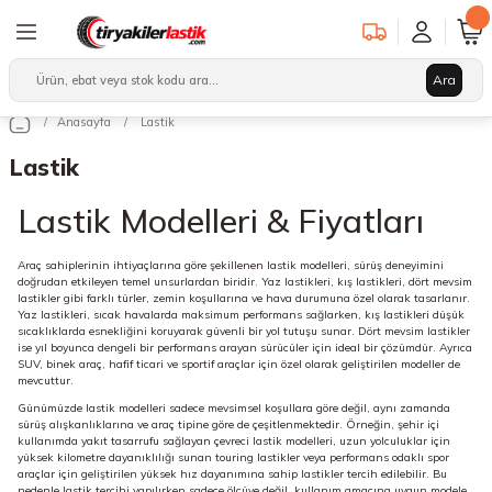
Geri Dön
Geri Dön
Geri Dön
Ara
Binek/SUV Lastikleri
Hafif Ticari Lastikleri
Ağır Vasıta Lastikleri
Anasayfa
Lastik
leri
arı
12 Lastikler
12 Lastikler
17.5 Lastikler
Lastik
kleri
13 Lastikler
13 Lastikler
19.5 Lastikler
Lastik Modelleri & Fiyatları
kleri
14 Lastikler
14 Lastikler
22.5 Lastikler
Araç sahiplerinin ihtiyaçlarına göre şekillenen lastik modelleri, sürüş deneyimini
doğrudan etkileyen temel unsurlardan biridir. Yaz lastikleri, kış lastikleri, dört mevsim
lastikler gibi farklı türler, zemin koşullarına ve hava durumuna özel olarak tasarlanır.
15 Lastikler
15 Lastikler
Yaz lastikleri, sıcak havalarda maksimum performans sağlarken, kış lastikleri düşük
sıcaklıklarda esnekliğini koruyarak güvenli bir yol tutuşu sunar. Dört mevsim lastikler
ise yıl boyunca dengeli bir performans arayan sürücüler için ideal bir çözümdür. Ayrıca
16 Lastikler
16 Lastikler
SUV, binek araç, hafif ticari ve sportif araçlar için özel olarak geliştirilen modeller de
mevcuttur.
Günümüzde lastik modelleri sadece mevsimsel koşullara göre değil, aynı zamanda
17 Lastikler
17 Lastikler
sürüş alışkanlıklarına ve araç tipine göre de çeşitlenmektedir. Örneğin, şehir içi
kullanımda yakıt tasarrufu sağlayan çevreci lastik modelleri, uzun yolculuklar için
yüksek kilometre dayanıklılığı sunan touring lastikler veya performans odaklı spor
17.5 Lastikler
18 Lastikler
araçlar için geliştirilen yüksek hız dayanımına sahip lastikler tercih edilebilir. Bu
nedenle lastik tercihi yapılırken sadece ölçüye değil, kullanım amacına uygun modele