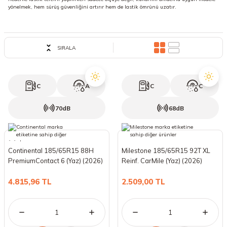
yönelmek, hem sürüş güvenliğini artırır hem de lastik ömrünü uzatır.
18 Lastikler
19 Lastikler
19 Lastikler
SIRALA
20 Lastikler
C
A
C
C
21 Lastikler
70dB
68dB
22 Lastikler
23 Lastikler
Continental 185/65R15 88H
Milestone 185/65R15 92T XL
PremiumContact 6 (Yaz) (2026)
Reinf. CarMile (Yaz) (2026)
24 Lastikler
4.815,96 TL
2.509,00 TL
50 Lastikler