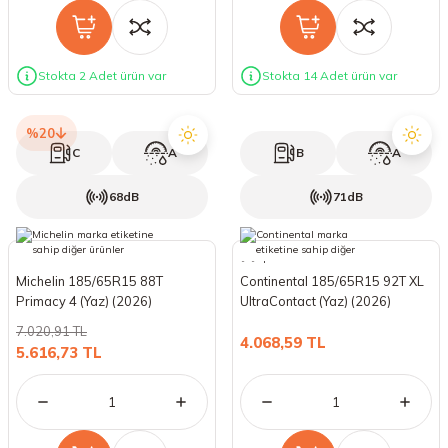
Stokta 2 Adet ürün var
Stokta 14 Adet ürün var
%20
C
A
B
A
68dB
71dB
Michelin 185/65R15 88T
Continental 185/65R15 92T XL
Primacy 4 (Yaz) (2026)
UltraContact (Yaz) (2026)
7.020,91 TL
4.068,59 TL
5.616,73 TL