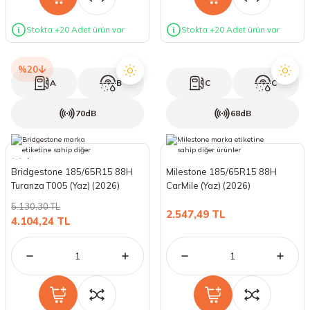
Stokta +20 Adet ürün var
Stokta +20 Adet ürün var
%20
A
B
C
C
70dB
68dB
Bridgestone 185/65R15 88H
Milestone 185/65R15 88H
Turanza T005 (Yaz) (2026)
CarMile (Yaz) (2026)
5.130,30 TL
2.547,49 TL
4.104,24 TL