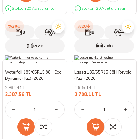
Stokta +20 Adet ürün var
Stokta +20 Adet ürün var
%20
%20
B
A
B
A
70dB
70dB
Waterfall 185/65R15 88H Eco
Lassa 185/65R15 88H Revola
Dynamic (Yaz) (2026)
(Yaz) (2026)
2.984,44 TL
4.635,14 TL
2.387,56 TL
3.708,11 TL