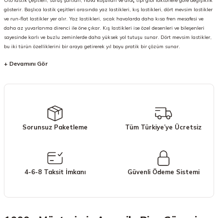
Oto lastik çeşitleri, sürüş şartları, hava koşulları ve araç tipi gibi faktörlere göre değişiklik
gösterir. Başlıca lastik çeşitleri arasında yaz lastikleri, kış lastikleri, dört mevsim lastikler
ve run-flat lastikler yer alır. Yaz lastikleri, sıcak havalarda daha kısa fren mesafesi ve
daha az yuvarlanma direnci ile öne çıkar. Kış lastikleri ise özel desenleri ve bileşenleri
sayesinde karlı ve buzlu zeminlerde daha yüksek yol tutuşu sunar. Dört mevsim lastikler,
bu iki türün özelliklerini bir araya getirerek yıl boyu pratik bir çözüm sunar.
Ayrıca son yıllarda popülerliği artan run-flat (patlasa da gidebilen) lastikler, patlama
durumunda belirli bir mesafeye kadar aracın güvenli bir şekilde ilerlemesini sağlar.
Bununla birlikte SUV araçlar için özel olarak geliştirilen yüksek taşıma kapasiteli
lastikler ve off-road koşullarına uygun dişli yapıya sahip arazi lastikleri de farklı
ihtiyaçlara hitap eder. Her bir lastik türünün avantajları ve kullanım alanı farklıdır; bu
nedenle seçim yapılırken sürüş bölgesinin iklimi, araç tipi ve günlük kullanım
alışkanlıkları dikkate alınmalıdır.
Sorunsuz Paketleme
Tüm Türkiye’ye Ücretsiz
Kaliteli Lastikler
Kaliteli bir lastik, sadece dayanıklılığı ile değil, aynı zamanda sunduğu güvenlik, konfor
ve performans özellikleri ile de kendini gösterir. Kaliteli lastikler, özel olarak formüle
edilmiş kauçuk bileşenleri sayesinde hem aşınmaya karşı dirençlidir hem de yol tutuşunu
4-6-8 Taksit İmkanı
Güvenli Ödeme Sistemi
maksimum seviyede sağlar. Fren mesafesinin kısalığı, ıslak zeminde kaymayı önleyici
kanallar ve sessiz sürüş teknolojileri, üst düzey lastik markalarının sunduğu
avantajlardan bazılarıdır. Bu özellikler, sürüş güvenliğini artırırken aynı zamanda
sürücüye konforlu bir deneyim sunar.