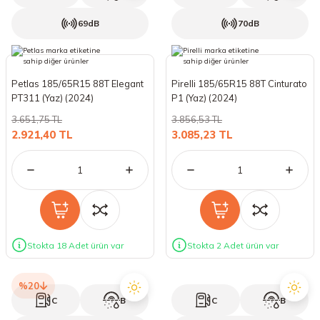
69dB
70dB
Petlas 185/65R15 88T Elegant
Pirelli 185/65R15 88T Cinturato
PT311 (Yaz) (2024)
P1 (Yaz) (2024)
3.651,75 TL
3.856,53 TL
2.921,40 TL
3.085,23 TL
Stokta 18 Adet ürün var
Stokta 2 Adet ürün var
%20
C
B
C
B