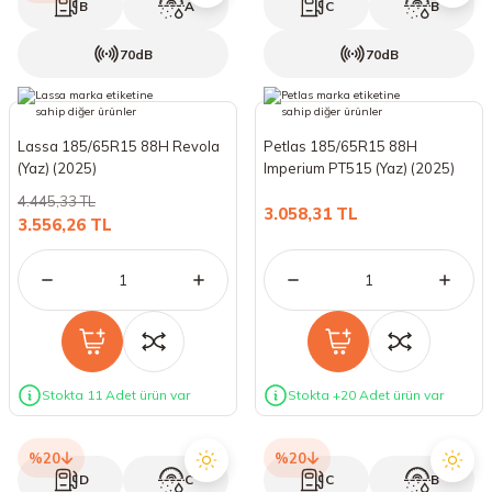
B
A
C
B
70dB
70dB
Lassa 185/65R15 88H Revola
Petlas 185/65R15 88H
(Yaz) (2025)
Imperium PT515 (Yaz) (2025)
4.445,33 TL
3.058,31 TL
3.556,26 TL
Stokta 11 Adet ürün var
Stokta +20 Adet ürün var
%20
%20
D
C
C
B