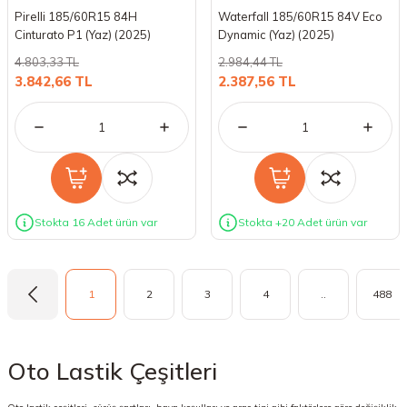
Pirelli 185/60R15 84H
Waterfall 185/60R15 84V Eco
Cinturato P1 (Yaz) (2025)
Dynamic (Yaz) (2025)
4.803,33 TL
2.984,44 TL
3.842,66 TL
2.387,56 TL
Stokta 16 Adet ürün var
Stokta +20 Adet ürün var
1
2
3
4
..
488
Oto Lastik Çeşitleri