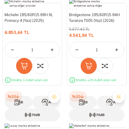
Michelin 185/60R15 88H XL
Bridgestone 185/60R15 84H
Primacy 4 (Yaz) (2025)
Turanza T005 (Yaz) (2026)
5.677,42 TL
6.853,44 TL
4.541,94 TL
Stokta 1 Adet ürün var
Stokta +20 Adet ürün var
%20
%20
B
A
B
A
70dB
70dB