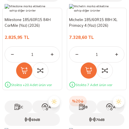
Milestone 185/60R15 84H
Michelin 185/60R15 88H XL
CarMile (Yaz) (2026)
Primacy 4 (Yaz) (2026)
2.825,95 TL
7.328,60 TL
Stokta +20 Adet ürün var
Stokta 7 Adet ürün var
%20
C
A
B
A
69dB
70dB