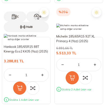
%20
C
B
70dB
Michelin 185/65R15 92T XL
Primacy 4 (Yaz) (2025)
Hankook 185/65R15 88T
6.891,66 TL
Kinergy Eco2 K435 (Yaz) (2025)
5.513,33 TL
3.288,81 TL
Stokta 2 Adet ürün var
Stokta 1 Adet ürün var