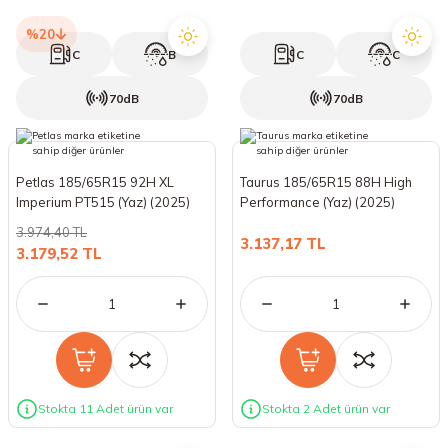
%20
C
B
C
C
70dB
70dB
Petlas 185/65R15 92H XL
Taurus 185/65R15 88H High
Imperium PT515 (Yaz) (2025)
Performance (Yaz) (2025)
3.974,40 TL
3.137,17 TL
3.179,52 TL
Stokta 11 Adet ürün var
Stokta 2 Adet ürün var