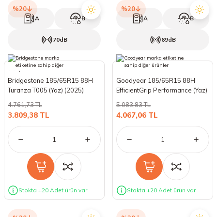
%20
%20
A
B
A
B
70dB
69dB
Bridgestone 185/65R15 88H
Goodyear 185/65R15 88H
Turanza T005 (Yaz) (2025)
EfficientGrip Performance (Yaz)
(2025)
4.761,73 TL
5.083,83 TL
3.809,38 TL
4.067,06 TL
Stokta +20 Adet ürün var
Stokta +20 Adet ürün var