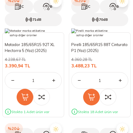
%20
%20
C
B
C
B
71dB
70dB
Matador 185/65R15 92T XL
Pirelli 185/65R15 88T Cinturato
Hectorra 5 (Yaz) (2025)
P1 (Yaz) (2025)
4.238,67 TL
4.360,28 TL
3.390,94 TL
3.488,23 TL
Stokta 1 Adet ürün var
Stokta 18 Adet ürün var
%20