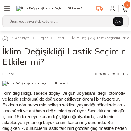
0
1000 TL + Siparişlerinizde Tüm Türkiye’ye Ücretsiz Kargo!
Geri Dön
Geri Dön
Geri Dön
Ara
Binek/SUV Lastikleri
Hafif Ticari Lastikleri
Ağır Vasıta Lastikleri
leri
arı
12 Lastikler
12 Lastikler
17.5 Lastikler
Anasayfa
Bloglar
Genel
İklim Değişikliği Lastik Seçimini Etkiler
İklim Değişikliği Lastik Seçimini
kleri
13 Lastikler
13 Lastikler
19.5 Lastikler
Etkiler mi?
kleri
14 Lastikler
14 Lastikler
22.5 Lastikler
Genel
26-06-2025
11:12
15 Lastikler
15 Lastikler
İklim değişikliği, sadece doğayı ve günlük yaşamı değil, otomotiv
16 Lastikler
16 Lastikler
ve lastik sektörünü de doğrudan etkileyen önemli bir faktördür.
Eskiden dört mevsimin belirgin şekilde yaşandığı bölgelerde artık
17 Lastikler
17 Lastikler
kısa süreli ve ani hava değişimleri görülüyor. Sıcaklıkların bir gün
içinde 15 dereceye kadar değiştiği coğrafyalarda, lastiklerin
adaptasyon yeteneği büyük önem kazanmış durumda. Bu
17.5 Lastikler
18 Lastikler
değişkenlik, sürücülerin lastik tercihini gözden geçirmesine neden