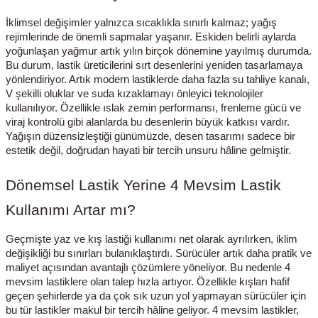
İklimsel değişimler yalnızca sıcaklıkla sınırlı kalmaz; yağış
rejimlerinde de önemli sapmalar yaşanır. Eskiden belirli aylarda
yoğunlaşan yağmur artık yılın birçok dönemine yayılmış durumda.
Bu durum, lastik üreticilerini sırt desenlerini yeniden tasarlamaya
yönlendiriyor. Artık modern lastiklerde daha fazla su tahliye kanalı,
V şekilli oluklar ve suda kızaklamayı önleyici teknolojiler
kullanılıyor. Özellikle ıslak zemin performansı, frenleme gücü ve
viraj kontrolü gibi alanlarda bu desenlerin büyük katkısı vardır.
Yağışın düzensizleştiği günümüzde, desen tasarımı sadece bir
estetik değil, doğrudan hayati bir tercih unsuru hâline gelmiştir.
Dönemsel Lastik Yerine 4 Mevsim Lastik
Kullanımı Artar mı?
Geçmişte yaz ve kış lastiği kullanımı net olarak ayrılırken, iklim
değişikliği bu sınırları bulanıklaştırdı. Sürücüler artık daha pratik ve
maliyet açısından avantajlı çözümlere yöneliyor. Bu nedenle 4
mevsim lastiklere olan talep hızla artıyor. Özellikle kışları hafif
geçen şehirlerde ya da çok sık uzun yol yapmayan sürücüler için
bu tür lastikler makul bir tercih hâline geliyor. 4 mevsim lastikler,