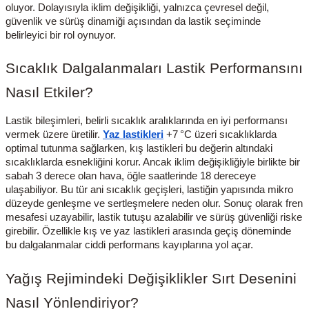
oluyor. Dolayısıyla iklim değişikliği, yalnızca çevresel değil,
18 Lastikler
19 Lastikler
güvenlik ve sürüş dinamiği açısından da lastik seçiminde
belirleyici bir rol oynuyor.
19 Lastikler
Sıcaklık Dalgalanmaları Lastik Performansını
20 Lastikler
Nasıl Etkiler?
21 Lastikler
Lastik bileşimleri, belirli sıcaklık aralıklarında en iyi performansı
vermek üzere üretilir.
Yaz lastikleri
+7 °C üzeri sıcaklıklarda
optimal tutunma sağlarken, kış lastikleri bu değerin altındaki
22 Lastikler
sıcaklıklarda esnekliğini korur. Ancak iklim değişikliğiyle birlikte bir
sabah 3 derece olan hava, öğle saatlerinde 18 dereceye
23 Lastikler
ulaşabiliyor. Bu tür ani sıcaklık geçişleri, lastiğin yapısında mikro
düzeyde genleşme ve sertleşmelere neden olur. Sonuç olarak fren
mesafesi uzayabilir, lastik tutuşu azalabilir ve sürüş güvenliği riske
24 Lastikler
girebilir. Özellikle kış ve yaz lastikleri arasında geçiş döneminde
bu dalgalanmalar ciddi performans kayıplarına yol açar.
50 Lastikler
Yağış Rejimindeki Değişiklikler Sırt Desenini
Nasıl Yönlendiriyor?