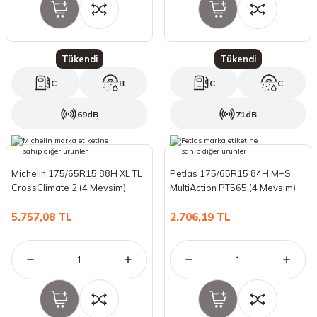
Tükendi
Tükendi
C
B
C
C
69dB
71dB
Michelin 175/65R15 88H XL TL
Petlas 175/65R15 84H M+S
CrossClimate 2 (4 Mevsim)
MultiAction PT565 (4 Mevsim)
(2024)
(2023)
5.757,08 TL
2.706,19 TL