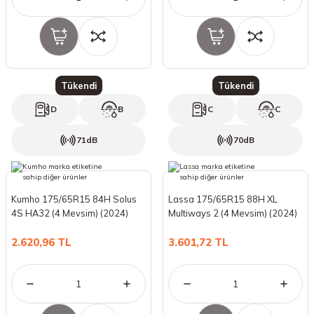
Tükendi
Tükendi
D
B
C
C
71dB
70dB
Kumho 175/65R15 84H Solus
Lassa 175/65R15 88H XL
4S HA32 (4 Mevsim) (2024)
Multiways 2 (4 Mevsim) (2024)
2.620,96 TL
3.601,72 TL