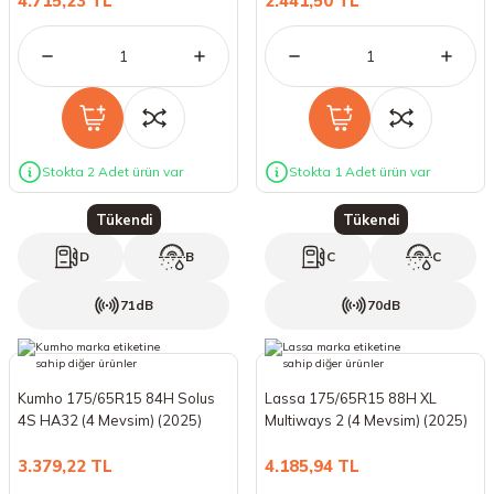
4.715,23 TL
2.441,50 TL
Stokta 2 Adet ürün var
Stokta 1 Adet ürün var
Tükendi
Tükendi
D
B
C
C
71dB
70dB
Kumho 175/65R15 84H Solus
Lassa 175/65R15 88H XL
4S HA32 (4 Mevsim) (2025)
Multiways 2 (4 Mevsim) (2025)
3.379,22 TL
4.185,94 TL