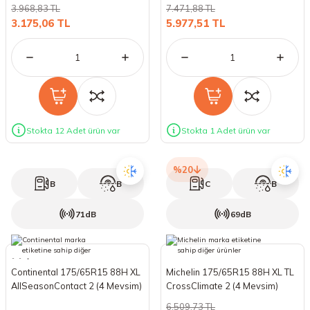
Mevsim) (2025)
3.968,83 TL
7.471,88 TL
3.175,06 TL
5.977,51 TL
Stokta 12 Adet ürün var
Stokta 1 Adet ürün var
%20
B
B
C
B
71dB
69dB
Continental 175/65R15 88H XL
Michelin 175/65R15 88H XL TL
AllSeasonContact 2 (4 Mevsim)
CrossClimate 2 (4 Mevsim)
(2025)
(2025)
6.509,73 TL