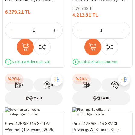
(2026)
18 Lastikler
19 Lastikler
5.265,39 TL
6.379,21 TL
4.212,31 TL
19 Lastikler
20 Lastikler
21 Lastikler
Stokta 6 Adet ürün var
Stokta 3 Adet ürün var
22 Lastikler
%20
%20
23 Lastikler
C
B
C
C
24 Lastikler
71dB
69dB
50 Lastikler
Sava 175/65R15 84H All
Pirelli 175/65R15 88V XL
Weather (4 Mevsim) (2025)
Powergy All Season SF (4