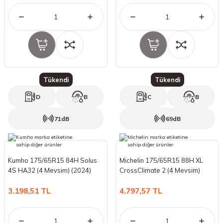
Tükendi
Tükendi
D
B
C
B
71dB
69dB
Kumho 175/65R15 84H Solus
Michelin 175/65R15 88H XL
4S HA32 (4 Mevsim) (2024)
CrossClimate 2 (4 Mevsim)
(2023)
3.198,51 TL
4.797,57 TL