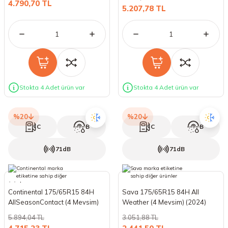
4.790,70 TL
5.207,78 TL
Stokta 4 Adet ürün var
Stokta 4 Adet ürün var
%20
%20
C
B
C
B
71dB
71dB
Continental 175/65R15 84H
Sava 175/65R15 84H All
AllSeasonContact (4 Mevsim)
Weather (4 Mevsim) (2024)
(2024)
5.894,04 TL
3.051,88 TL