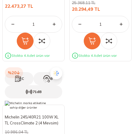
25.368,11 TL
22.473,27 TL
18 Lastikler
19 Lastikler
20.294,49 TL
19 Lastikler
20 Lastikler
21 Lastikler
Stokta 4 Adet ürün var
Stokta 4 Adet ürün var
22 Lastikler
%20
C
B
23 Lastikler
71dB
24 Lastikler
50 Lastikler
Michelin 245/40R21 100W XL
TL CrossClimate 2 (4 Mevsim)
(2024)
10.986,04 TL