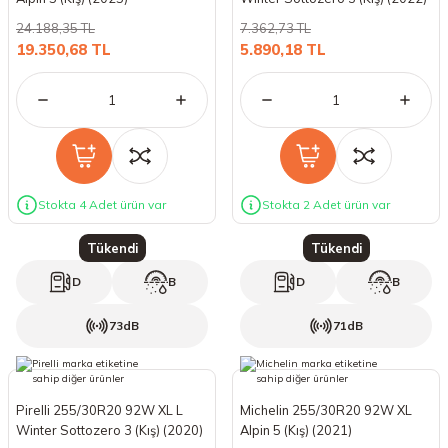
18 Lastikler
19 Lastikler
24.188,35 TL
7.362,73 TL
19.350,68 TL
5.890,18 TL
19 Lastikler
20 Lastikler
21 Lastikler
Stokta 4 Adet ürün var
Stokta 2 Adet ürün var
22 Lastikler
Tükendi
Tükendi
23 Lastikler
D
B
D
B
24 Lastikler
73dB
71dB
50 Lastikler
Pirelli 255/30R20 92W XL L
Michelin 255/30R20 92W XL
Winter Sottozero 3 (Kış) (2020)
Alpin 5 (Kış) (2021)