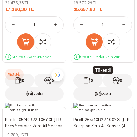
21.475,38 TL
19.572,29 TL
18 Lastikler
19 Lastikler
17.180,30 TL
15.657,83 TL
19 Lastikler
20 Lastikler
21 Lastikler
Stokta 5 Adet ürün var
Stokta 1 Adet ürün var
22 Lastikler
Tükendi
%20
B
B
B
B
23 Lastikler
72dB
72dB
24 Lastikler
50 Lastikler
Pirelli 265/40R22 106Y XL J LR
Pirelli 265/40R22 106Y XL J LR
Pncs Scorpion Zero All Season
Scorpion Zero All Season (4
(4 Mevsim) (2024)
Mevsim) (2023)
19.789,15 TL