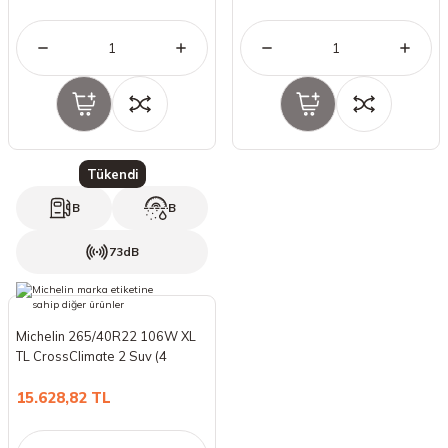
Tükendi
B
B
73dB
Michelin 265/40R22 106W XL
TL CrossClimate 2 Suv (4
Mevsim) (2024)
15.628,82 TL