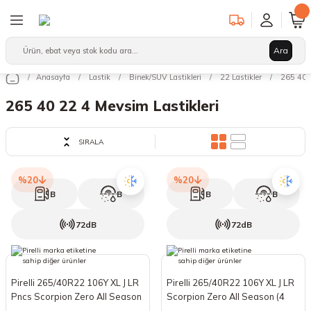
Geri Dön
Geri Dön
Geri Dön
Ara
Binek/SUV Lastikleri
Hafif Ticari Lastikleri
Ağır Vasıta Lastikleri
Anasayfa
Lastik
Binek/SUV Lastikleri
22 Lastikler
265 40 2
leri
arı
12 Lastikler
12 Lastikler
17.5 Lastikler
265 40 22 4 Mevsim Lastikleri
kleri
13 Lastikler
13 Lastikler
19.5 Lastikler
SIRALA
kleri
14 Lastikler
14 Lastikler
22.5 Lastikler
%20
%20
15 Lastikler
15 Lastikler
B
B
B
B
72dB
72dB
16 Lastikler
16 Lastikler
17 Lastikler
17 Lastikler
Pirelli 265/40R22 106Y XL J LR
Pirelli 265/40R22 106Y XL J LR
17.5 Lastikler
18 Lastikler
Pncs Scorpion Zero All Season
Scorpion Zero All Season (4
(4 Mevsim) (2025)
Mevsim) (2024)