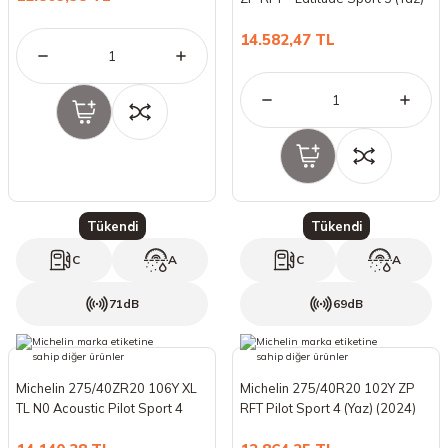
(2024)
18 Lastikler
19 Lastikler
14.582,47 TL
19 Lastikler
20 Lastikler
21 Lastikler
22 Lastikler
Tükendi
Tükendi
C
A
C
A
23 Lastikler
71dB
69dB
24 Lastikler
50 Lastikler
Michelin 275/40ZR20 106Y XL
Michelin 275/40R20 102Y ZP
TL N0 Acoustic Pilot Sport 4
RFT Pilot Sport 4 (Yaz) (2024)
(Yaz) (2024)