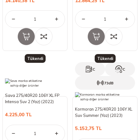
14.140,38 TL
12.864,25 TL
Tükendi
Tükendi
C
C
73dB
Sava 275/40R20 106Y XL FP
Intensa Suv 2 (Yaz) (2022)
Kormoran 275/40R20 106Y XL
4.225,00 TL
Suv Summer (Yaz) (2023)
5.152,75 TL