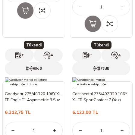
Tükendi
Tükendi
C
A
C
A
69dB
73dB
Goodyear 275/40R20 106Y XL
Continental 275/40ZR20 106Y
FP Eagle F1 Asymmetric 3 Suv
XL FR SportContact 7 (Yaz)
(Yaz) (2022)
(2021)
6.312,75 TL
6.122,00 TL