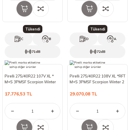
Tükendi
Tükendi
C
B
D
A
71dB
72dB
Pirelli 275/40R22 107V XL *
Pirelli 275/40R22 108V XL *RFT
M+S 3PMSF Scorpion Winter
M+S 3PMSF Scorpion Winter 2
(Kış) (2024)
(Kış) (2024)
17.776,53 TL
29.070,08 TL