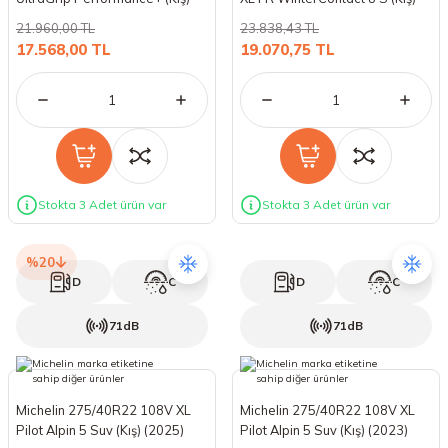
(2024)
(2025)
18 Lastikler
19 Lastikler
21.960,00 TL
23.838,43 TL
17.568,00 TL
19.070,75 TL
19 Lastikler
20 Lastikler
21 Lastikler
Stokta 3 Adet ürün var
Stokta 3 Adet ürün var
22 Lastikler
%20
23 Lastikler
D
C
D
C
24 Lastikler
71dB
71dB
50 Lastikler
Michelin 275/40R22 108V XL
Michelin 275/40R22 108V XL
Pilot Alpin 5 Suv (Kış) (2025)
Pilot Alpin 5 Suv (Kış) (2023)