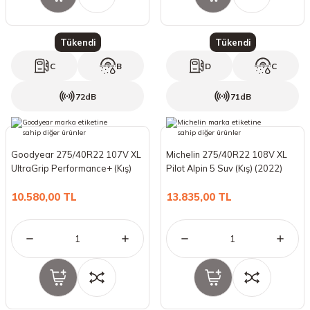
Tükendi
Tükendi
C
B
D
C
72dB
71dB
Goodyear 275/40R22 107V XL
Michelin 275/40R22 108V XL
UltraGrip Performance+ (Kış)
Pilot Alpin 5 Suv (Kış) (2022)
(2022)
10.580,00 TL
13.835,00 TL