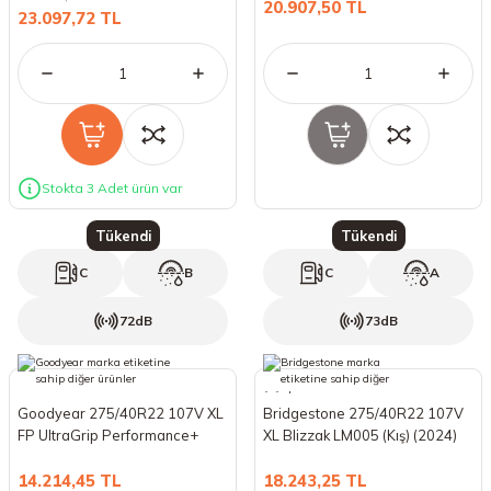
20.907,50 TL
23.097,72 TL
Stokta 3 Adet ürün var
Tükendi
Tükendi
C
B
C
A
72dB
73dB
Goodyear 275/40R22 107V XL
Bridgestone 275/40R22 107V
FP UltraGrip Performance+
XL Blizzak LM005 (Kış) (2024)
(Kış) (2023)
14.214,45 TL
18.243,25 TL