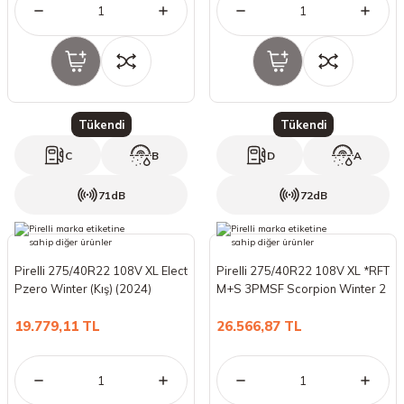
Tükendi
Tükendi
C
B
D
A
71dB
72dB
Pirelli 275/40R22 108V XL Elect
Pirelli 275/40R22 108V XL *RFT
Pzero Winter (Kış) (2024)
M+S 3PMSF Scorpion Winter 2
(Kış) (2023)
19.779,11 TL
26.566,87 TL