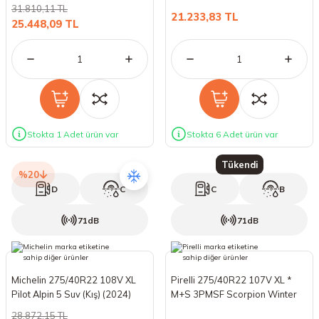
31.810,11 TL
21.233,83 TL
25.448,09 TL
Stokta 1 Adet ürün var
Stokta 6 Adet ürün var
Tükendi
%20
D
C
C
B
71dB
71dB
Michelin 275/40R22 108V XL
Pirelli 275/40R22 107V XL *
Pilot Alpin 5 Suv (Kış) (2024)
M+S 3PMSF Scorpion Winter
(Kış) (2025)
28.872,15 TL