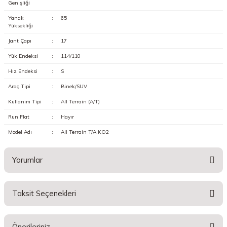
Genişliği
Yanak
:
65
Yüksekliği
Jant Çapı
:
17
Yük Endeksi
:
114/110
Hız Endeksi
:
S
Araç Tipi
:
Binek/SUV
Kullanım Tipi
:
All Terrain (A/T)
Run Flat
:
Hayır
Model Adı
:
All Terrain T/A KO2
Yorumlar
Taksit Seçenekleri
Bu ürüne ilk yorumu siz yapın!
Önerileriniz