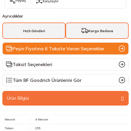
Paylaş
Karşılaştır
Ayrıcalıklar
Hızlı Gönderi
Kargo Bedava
Peşin Fiyatına 6 Taksite Varan Seçenekler
Taksit Seçenekleri
Tüm BF Goodrich Ürünlerini Gör
Ürün Bilgisi
Mevsim
:
4 Mevsim
Taban
:
255