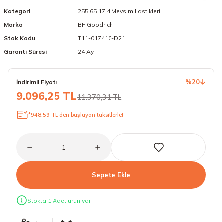
Kategori
255 65 17 4 Mevsim Lastikleri
18 Lastikler
19 Lastikler
Marka
BF Goodrich
19 Lastikler
Stok Kodu
T11-017410-D21
Garanti Süresi
24 Ay
20 Lastikler
%20
İndirimli Fiyatı
21 Lastikler
9.096,25 TL
11.370,31 TL
22 Lastikler
*948,59 TL den başlayan taksitlerle!
23 Lastikler
24 Lastikler
Sepete Ekle
50 Lastikler
Stokta 1 Adet ürün var