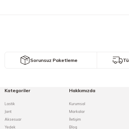
Bu ürünün fiyat bilgisi, resim, ürün açıklamalarında ve diğer konularda y
Görüş ve önerileriniz için teşekkür ederiz.
Ürün resmi kalitesiz, bozuk veya görüntülenemiyor.
Ürün açıklamasında eksik bilgiler bulunuyor.
Ürün bilgilerinde hatalar bulunuyor.
Ürün fiyatı diğer sitelerden daha pahalı.
Sorunsuz Paketleme
Tü
Bu ürüne benzer farklı alternatifler olmalı.
Kategoriler
Hakkımızda
Lastik
Kurumsal
Jant
Markalar
Aksesuar
İletişim
Yedek
Blog