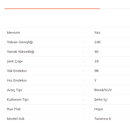
Mevsim
:
Yaz
Taban Genişliği
:
245
Yanak Yüksekliği
:
40
Jant Çapı
:
19
Yük Endeksi
:
98
Hız Endeksi
:
Y
Araç Tipi
:
Binek/SUV
Kullanım Tipi
:
Şehir İçi
Run Flat
:
Hayır
Model Adı
:
Turanza 6