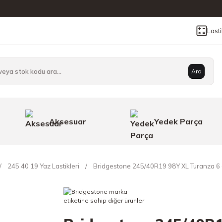
Last
Ara
Aksesuar
Yedek Parça
245 40 19 Yaz Lastikleri
Bridgestone 245/40R19 98Y XL Turanza 6 