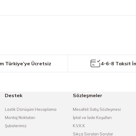
etersiz gördüğünüz noktaları öneri formunu kullanarak tarafımıza iletebilirs
Bu ürüne ilk yorumu siz yapın!
Yorum Yaz
m Türkiye’ye Ücretsiz
4-6-8 Taksit İ
Destek
Sözleşmeler
Gönder
Lastik Dönüşüm Hesaplama
Mesafeli Satış Sözleşmesi
Montaj Noktaları
İptal ve İade Koşulları
Şubelerimiz
K.V.K.K
Sıkça Sorulan Sorular