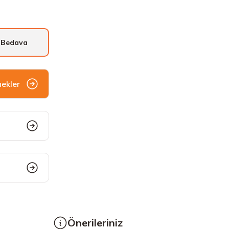
 Bedava
nekler
Önerileriniz