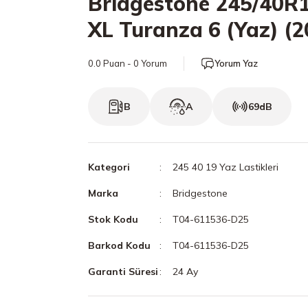
Bridgestone 245/40R
XL Turanza 6 (Yaz) (2
0.0 Puan - 0 Yorum
Yorum Yaz
B
A
69dB
Kategori
245 40 19 Yaz Lastikleri
Marka
Bridgestone
Stok Kodu
T04-611536-D25
Barkod Kodu
T04-611536-D25
Garanti Süresi
24 Ay