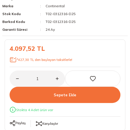
Marka
Continental
18 Lastikler
19 Lastikler
Stok Kodu
T02-0312316-D25
19 Lastikler
Barkod Kodu
T02-0312316-D25
Garanti Süresi
24 Ay
20 Lastikler
4.097,52 TL
21 Lastikler
*427,30 TL den başlayan taksitlerle!
22 Lastikler
23 Lastikler
24 Lastikler
Sepete Ekle
50 Lastikler
Stokta 4 Adet ürün var
Paylaş
Karşılaştır