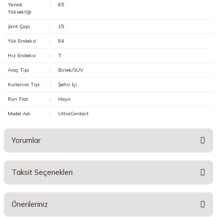
Yanak
:
65
Yüksekliği
Jant Çapı
:
15
Yük Endeksi
:
84
Hız Endeksi
:
T
Araç Tipi
:
Binek/SUV
Kullanım Tipi
:
Şehir İçi
Run Flat
:
Hayır
Model Adı
:
UltraContact
Yorumlar
Taksit Seçenekleri
Bu ürüne ilk yorumu siz yapın!
Önerileriniz
Yorum Yaz