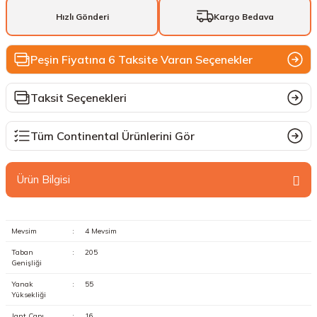
Hızlı Gönderi
Kargo Bedava
Peşin Fiyatına 6 Taksite Varan Seçenekler
Taksit Seçenekleri
Tüm Continental Ürünlerini Gör
Ürün Bilgisi
Mevsim
:
4 Mevsim
Taban
:
205
Genişliği
Yanak
:
55
Yüksekliği
Jant Çapı
:
16