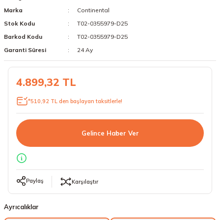
Marka
Continental
18 Lastikler
19 Lastikler
Stok Kodu
T02-0355979-D25
19 Lastikler
Barkod Kodu
T02-0355979-D25
Garanti Süresi
24 Ay
20 Lastikler
4.899,32 TL
21 Lastikler
*510,92 TL den başlayan taksitlerle!
22 Lastikler
23 Lastikler
Gelince Haber Ver
24 Lastikler
50 Lastikler
Paylaş
Karşılaştır
Ayrıcalıklar