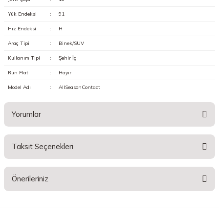
Yük Endeksi
:
91
Hız Endeksi
:
H
Araç Tipi
:
Binek/SUV
Kullanım Tipi
:
Şehir İçi
Run Flat
:
Hayır
Model Adı
:
AllSeasonContact
Yorumlar
Taksit Seçenekleri
Bu ürüne ilk yorumu siz yapın!
Önerileriniz
Yorum Yaz
Bu ürünün fiyat bilgisi, resim, ürün açıklamalarında ve diğer konularda
yetersiz gördüğünüz noktaları öneri formunu kullanarak tarafımıza