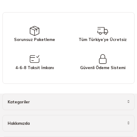
iletebilirsiniz.
Görüş ve önerileriniz için teşekkür ederiz.
Ürün resmi kalitesiz, bozuk veya görüntülenemiyor.
Ürün açıklamasında eksik bilgiler bulunuyor.
Sorunsuz Paketleme
Tüm Türkiye’ye Ücretsiz
Ürün bilgilerinde hatalar bulunuyor.
Ürün fiyatı diğer sitelerden daha pahalı.
Bu ürüne benzer farklı alternatifler olmalı.
4-6-8 Taksit İmkanı
Güvenli Ödeme Sistemi
Gönder
Kategoriler
Hakkımızda