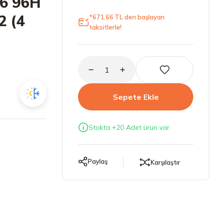
16 96H
2 (4
*671,66 TL den başlayan
taksitlerle!
Sepete Ekle
Stokta +20 Adet ürün var
Paylaş
Karşılaştır