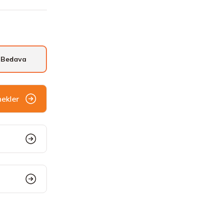
 Bedava
nekler