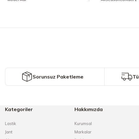
Bu ürünün fiyat bilgisi, resim, ürün açıklamalarında ve diğer konularda y
Görüş ve önerileriniz için teşekkür ederiz.
Ürün resmi kalitesiz, bozuk veya görüntülenemiyor.
Ürün açıklamasında eksik bilgiler bulunuyor.
Ürün bilgilerinde hatalar bulunuyor.
Ürün fiyatı diğer sitelerden daha pahalı.
Sorunsuz Paketleme
Tü
Bu ürüne benzer farklı alternatifler olmalı.
Kategoriler
Hakkımızda
Lastik
Kurumsal
Jant
Markalar