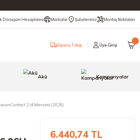
ik Dönüşüm Hesaplama
Markalar
Şubelerimiz
Montaj Noktaları
Sipariş Takip
Üye Girişi
Akü
Kampanyalar
asonContact 2 (4 Mevsim) (2025)
6.440,74 TL