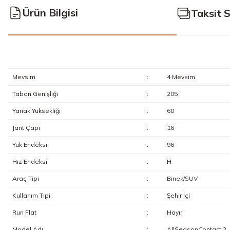
Ürün Bilgisi
Taksit 
Mevsim
:
4 Mevsim
Taban Genişliği
:
205
Yanak Yüksekliği
:
60
Jant Çapı
:
16
Yük Endeksi
:
96
Hız Endeksi
:
H
Araç Tipi
:
Binek/SUV
Kullanım Tipi
:
Şehir İçi
Run Flat
:
Hayır
Model Adı
:
AllSeasonContact 2