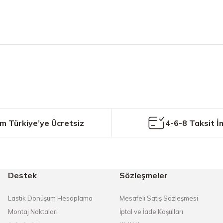
etersiz gördüğünüz noktaları öneri formunu kullanarak tarafımıza iletebilirs
Bu ürüne ilk yorumu siz yapın!
Yorum Yaz
m Türkiye’ye Ücretsiz
4-6-8 Taksit İ
Destek
Sözleşmeler
Gönder
Lastik Dönüşüm Hesaplama
Mesafeli Satış Sözleşmesi
Montaj Noktaları
İptal ve İade Koşulları