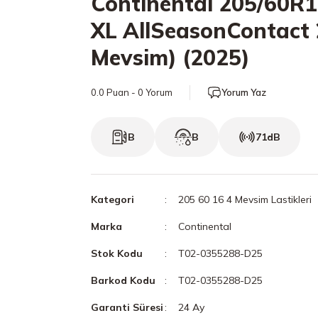
Continental 205/60R
XL AllSeasonContact 
Mevsim) (2025)
0.0 Puan - 0 Yorum
Yorum Yaz
B
B
71dB
Kategori
205 60 16 4 Mevsim Lastikleri
Marka
Continental
Stok Kodu
T02-0355288-D25
Barkod Kodu
T02-0355288-D25
Garanti Süresi
24 Ay