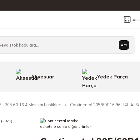
Last
Ara
Aksesuar
Yedek Parça
205 60 16 4 Mevsim Lastikleri
Continental 205/60R16 96H XL AllSe