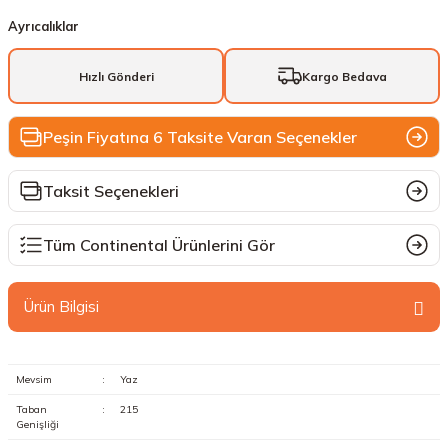
Ayrıcalıklar
Hızlı Gönderi
Kargo Bedava
Peşin Fiyatına 6 Taksite Varan Seçenekler
Taksit Seçenekleri
Tüm Continental Ürünlerini Gör
Ürün Bilgisi
Mevsim
:
Yaz
Taban
:
215
Genişliği