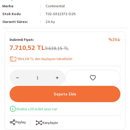
Marka
Continental
18 Lastikler
19 Lastikler
Stok Kodu
T02-0312372-D25
19 Lastikler
Garanti Süresi
24 Ay
20 Lastikler
%20
İndirimli Fiyatı
7.710,52 TL
9.638,15 TL
21 Lastikler
*804,08 TL den başlayan taksitlerle!
22 Lastikler
23 Lastikler
24 Lastikler
Sepete Ekle
50 Lastikler
Stokta +20 Adet ürün var
Paylaş
Karşılaştır