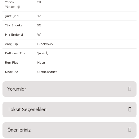
Yanak
:
50
Yüksekliği
Jant Çapı
:
17
Yük Endeksi
:
95
Hız Endeksi
:
W
Araç Tipi
:
Binek/SUV
Kullanım Tipi
:
Şehir İçi
Run Flat
:
Hayır
Model Adı
:
UltraContact
Yorumlar
Taksit Seçenekleri
Bu ürüne ilk yorumu siz yapın!
Önerileriniz
Yorum Yaz