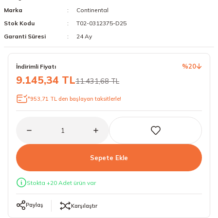
Marka
Continental
18 Lastikler
19 Lastikler
Stok Kodu
T02-0312375-D25
19 Lastikler
Garanti Süresi
24 Ay
20 Lastikler
%20
İndirimli Fiyatı
9.145,34 TL
11.431,68 TL
21 Lastikler
*953,71 TL den başlayan taksitlerle!
22 Lastikler
23 Lastikler
24 Lastikler
Sepete Ekle
50 Lastikler
Stokta +20 Adet ürün var
Paylaş
Karşılaştır