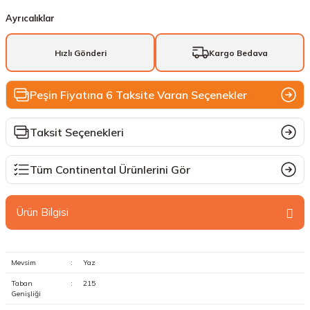
Ayrıcalıklar
Hızlı Gönderi
Kargo Bedava
Peşin Fiyatına 6 Taksite Varan Seçenekler
Taksit Seçenekleri
Tüm Continental Ürünlerini Gör
Ürün Bilgisi
Mevsim
:
Yaz
Taban
:
215
Genişliği