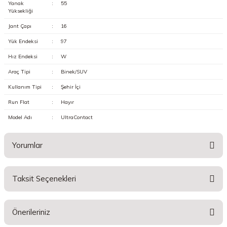
Yanak
:
55
Yüksekliği
Jant Çapı
:
16
Yük Endeksi
:
97
Hız Endeksi
:
W
Araç Tipi
:
Binek/SUV
Kullanım Tipi
:
Şehir İçi
Run Flat
:
Hayır
Model Adı
:
UltraContact
Yorumlar
Taksit Seçenekleri
Bu ürüne ilk yorumu siz yapın!
Önerileriniz
Yorum Yaz