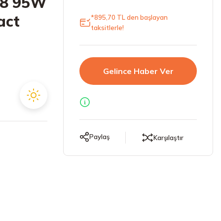
18 95W
act
*895,70 TL den başlayan
taksitlerle!
Gelince Haber Ver
Paylaş
Karşılaştır