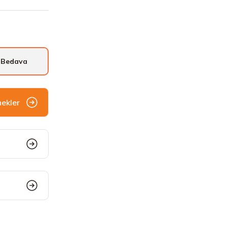
 Bedava
nekler