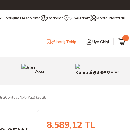
ik Dönüşüm Hesaplama
Markalar
Şubelerimiz
Montaj Noktaları
Sipariş Takip
Üye Girişi
Akü
Kampanyalar
raContact Nxt (Yaz) (2025)
8.589,12 TL