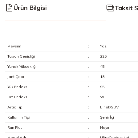
Ürün Bilgisi
Taksit 
Mevsim
:
Yaz
Taban Genişliği
:
225
Yanak Yüksekliği
:
45
Jant Çapı
:
18
Yük Endeksi
:
95
Hız Endeksi
:
W
Araç Tipi
:
Binek/SUV
Kullanım Tipi
:
Şehir İçi
Run Flat
:
Hayır
Model Adı
:
UltraContact Nxt