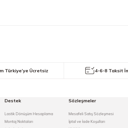
etersiz gördüğünüz noktaları öneri formunu kullanarak tarafımıza iletebilirs
Bu ürüne ilk yorumu siz yapın!
Yorum Yaz
m Türkiye’ye Ücretsiz
4-6-8 Taksit İ
Destek
Sözleşmeler
Gönder
Lastik Dönüşüm Hesaplama
Mesafeli Satış Sözleşmesi
Montaj Noktaları
İptal ve İade Koşulları