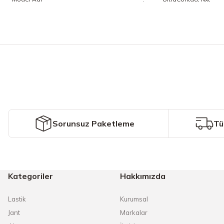
Bu ürünün fiyat bilgisi, resim, ürün açıklamalarında ve diğer konularda y
Görüş ve önerileriniz için teşekkür ederiz.
Ürün resmi kalitesiz, bozuk veya görüntülenemiyor.
Ürün açıklamasında eksik bilgiler bulunuyor.
Ürün bilgilerinde hatalar bulunuyor.
Ürün fiyatı diğer sitelerden daha pahalı.
Sorunsuz Paketleme
Tü
Bu ürüne benzer farklı alternatifler olmalı.
Kategoriler
Hakkımızda
Lastik
Kurumsal
Jant
Markalar