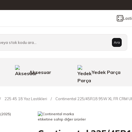
Last
Ara
Aksesuar
Yedek Parça
225 45 18 Yaz Lastikleri
Continental 225/45R18 95W XL FR CRM Ult