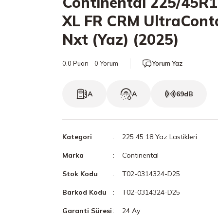
Continental 225/45R
XL FR CRM UltraCont
Nxt (Yaz) (2025)
0.0 Puan - 0 Yorum
Yorum Yaz
A
A
69dB
Kategori
225 45 18 Yaz Lastikleri
Marka
Continental
Stok Kodu
T02-0314324-D25
Barkod Kodu
T02-0314324-D25
Garanti Süresi
24 Ay