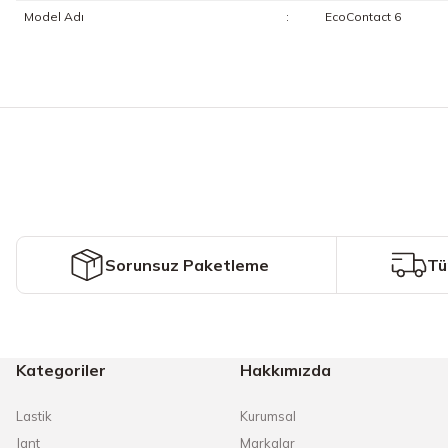
Model Adı
:
EcoContact 6
Bu ürünün fiyat bilgisi, resim, ürün açıklamalarında ve diğer konularda y
Görüş ve önerileriniz için teşekkür ederiz.
Ürün resmi kalitesiz, bozuk veya görüntülenemiyor.
Ürün açıklamasında eksik bilgiler bulunuyor.
Ürün bilgilerinde hatalar bulunuyor.
Ürün fiyatı diğer sitelerden daha pahalı.
Sorunsuz Paketleme
Tü
Bu ürüne benzer farklı alternatifler olmalı.
Kategoriler
Hakkımızda
Lastik
Kurumsal
Jant
Markalar