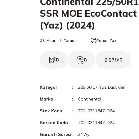
Continental 225/50R1
SSR MOE EcoContact
(Yaz) (2024)
0.0 Puan - 0 Yorum
Yorum Yaz
B
B
71dB
Kategori
225 50 17 Yaz Lastikleri
Marka
Continental
Stok Kodu
T02-0311847-D24
Barkod Kodu
T02-0311847-D24
Garanti Süresi
24 Ay