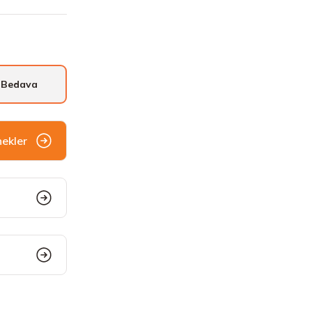
 Bedava
nekler