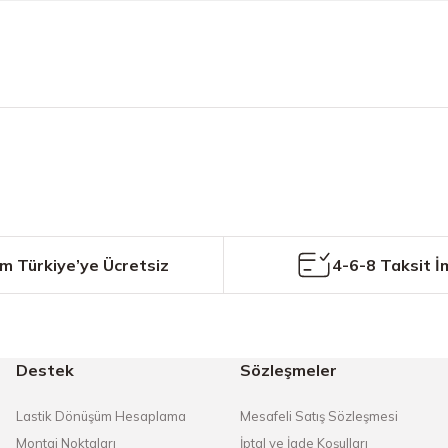
etersiz gördüğünüz noktaları öneri formunu kullanarak tarafımıza iletebilirs
Bu ürüne ilk yorumu siz yapın!
Yorum Yaz
m Türkiye’ye Ücretsiz
4-6-8 Taksit İ
Destek
Sözleşmeler
Gönder
Lastik Dönüşüm Hesaplama
Mesafeli Satış Sözleşmesi
Montaj Noktaları
İptal ve İade Koşulları