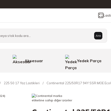
Last
Ara
Aksesuar
Yedek Parça
225 50 17 Yaz Lastikleri
Continental 225/50R17 94Y SSR MOE EcoCo