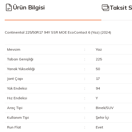
Ürün Bilgisi
Taksit 
Continental 225/50R17 94Y SSR MOE EcoContact 6 (Yaz) (2024)
Mevsim
:
Yaz
Taban Genişliği
:
225
Yanak Yüksekliği
:
50
Jant Çapı
:
17
Yük Endeksi
:
94
Hız Endeksi
:
Y
Araç Tipi
:
Binek/SUV
Kullanım Tipi
:
Şehir İçi
Run Flat
:
Evet