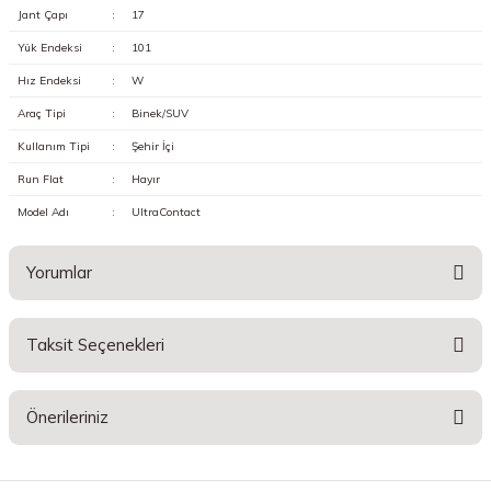
Jant Çapı
:
17
Yük Endeksi
:
101
Hız Endeksi
:
W
Araç Tipi
:
Binek/SUV
Kullanım Tipi
:
Şehir İçi
Run Flat
:
Hayır
Model Adı
:
UltraContact
Yorumlar
Taksit Seçenekleri
Bu ürüne ilk yorumu siz yapın!
Önerileriniz
Yorum Yaz
Bu ürünün fiyat bilgisi, resim, ürün açıklamalarında ve diğer konularda