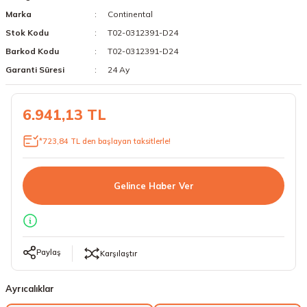
Marka
Continental
18 Lastikler
19 Lastikler
Stok Kodu
T02-0312391-D24
19 Lastikler
Barkod Kodu
T02-0312391-D24
Garanti Süresi
24 Ay
20 Lastikler
6.941,13 TL
21 Lastikler
*723,84 TL den başlayan taksitlerle!
22 Lastikler
23 Lastikler
Gelince Haber Ver
24 Lastikler
50 Lastikler
Paylaş
Karşılaştır
Ayrıcalıklar