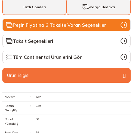
Hızlı Gönderi
Kargo Bedava
Peşin Fiyatına 6 Taksite Varan Seçenekler
Taksit Seçenekleri
Tüm Continental Ürünlerini Gör
Ürün Bilgisi
Mevsim
:
Yaz
Taban
:
235
Genişliği
Yanak
:
40
Yüksekliği
Jant Çapı
:
19