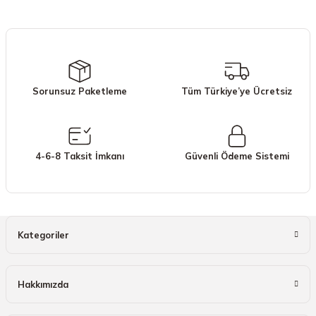
iletebilirsiniz.
Görüş ve önerileriniz için teşekkür ederiz.
Ürün resmi kalitesiz, bozuk veya görüntülenemiyor.
Ürün açıklamasında eksik bilgiler bulunuyor.
Sorunsuz Paketleme
Tüm Türkiye’ye Ücretsiz
Ürün bilgilerinde hatalar bulunuyor.
Ürün fiyatı diğer sitelerden daha pahalı.
Bu ürüne benzer farklı alternatifler olmalı.
4-6-8 Taksit İmkanı
Güvenli Ödeme Sistemi
Gönder
Kategoriler
Hakkımızda