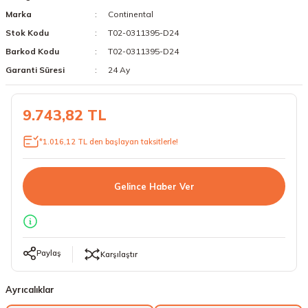
Marka
Continental
18 Lastikler
19 Lastikler
Stok Kodu
T02-0311395-D24
19 Lastikler
Barkod Kodu
T02-0311395-D24
Garanti Süresi
24 Ay
20 Lastikler
9.743,82 TL
21 Lastikler
*1.016,12 TL den başlayan taksitlerle!
22 Lastikler
23 Lastikler
Gelince Haber Ver
24 Lastikler
50 Lastikler
Paylaş
Karşılaştır
Ayrıcalıklar