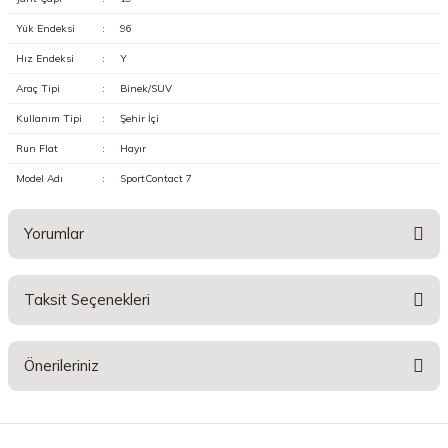
Yük Endeksi
:
96
Hız Endeksi
:
Y
Araç Tipi
:
Binek/SUV
Kullanım Tipi
:
Şehir İçi
Run Flat
:
Hayır
Model Adı
:
SportContact 7
Yorumlar
Taksit Seçenekleri
Bu ürüne ilk yorumu siz yapın!
Önerileriniz
Yorum Yaz
Bu ürünün fiyat bilgisi, resim, ürün açıklamalarında ve diğer konularda
yetersiz gördüğünüz noktaları öneri formunu kullanarak tarafımıza