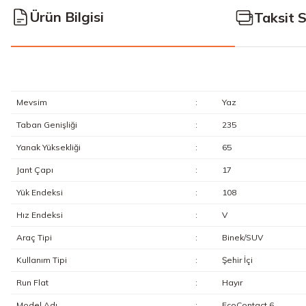
Ürün Bilgisi
Taksit 
Mevsim
:
Yaz
Taban Genişliği
:
235
Yanak Yüksekliği
:
65
Jant Çapı
:
17
Yük Endeksi
:
108
Hız Endeksi
:
V
Araç Tipi
:
Binek/SUV
Kullanım Tipi
:
Şehir İçi
Run Flat
:
Hayır
Model Adı
:
EcoContact 6