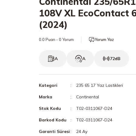
Continental 235/65R
108V XL EcoContact 6
(2024)
0.0 Puan - 0 Yorum
Yorum Yaz
A
A
72dB
Kategori
235 65 17 Yaz Lastikleri
Marka
Continental
Stok Kodu
T02-0311067-D24
Barkod Kodu
T02-0311067-D24
Garanti Süresi
24 Ay