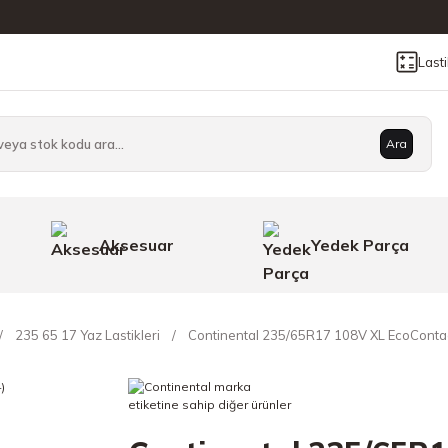
Last
Ara
Aksesuar
Yedek Parça
235 65 17 Yaz Lastikleri
Continental 235/65R17 108V XL EcoContact