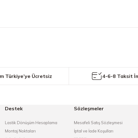
etersiz gördüğünüz noktaları öneri formunu kullanarak tarafımıza iletebilirs
Bu ürüne ilk yorumu siz yapın!
Yorum Yaz
m Türkiye’ye Ücretsiz
4-6-8 Taksit İ
Destek
Sözleşmeler
Gönder
Lastik Dönüşüm Hesaplama
Mesafeli Satış Sözleşmesi
Montaj Noktaları
İptal ve İade Koşulları