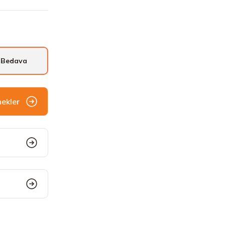
 Bedava
nekler