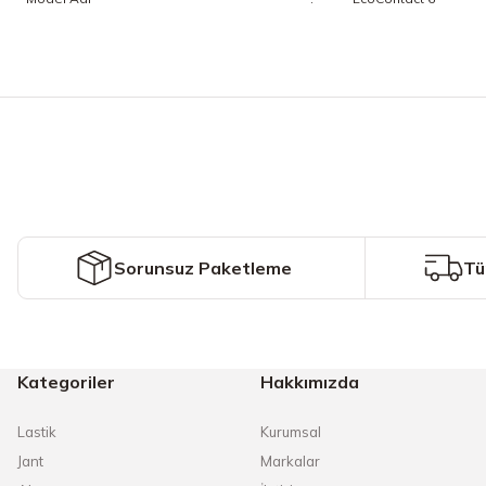
Bu ürünün fiyat bilgisi, resim, ürün açıklamalarında ve diğer konularda y
Görüş ve önerileriniz için teşekkür ederiz.
Ürün resmi kalitesiz, bozuk veya görüntülenemiyor.
Ürün açıklamasında eksik bilgiler bulunuyor.
Ürün bilgilerinde hatalar bulunuyor.
Ürün fiyatı diğer sitelerden daha pahalı.
Sorunsuz Paketleme
Tü
Bu ürüne benzer farklı alternatifler olmalı.
Kategoriler
Hakkımızda
Lastik
Kurumsal
Jant
Markalar