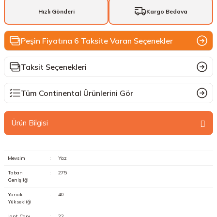
Hızlı Gönderi
Kargo Bedava
Peşin Fiyatına 6 Taksite Varan Seçenekler
Taksit Seçenekleri
Tüm Continental Ürünlerini Gör
Ürün Bilgisi
Mevsim
:
Yaz
Taban
:
275
Genişliği
Yanak
:
40
Yüksekliği
Jant Çapı
:
22