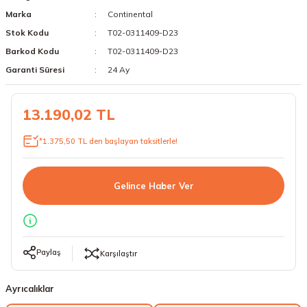
Marka
Continental
18 Lastikler
19 Lastikler
Stok Kodu
T02-0311409-D23
19 Lastikler
Barkod Kodu
T02-0311409-D23
Garanti Süresi
24 Ay
20 Lastikler
13.190,02 TL
21 Lastikler
*1.375,50 TL den başlayan taksitlerle!
22 Lastikler
23 Lastikler
Gelince Haber Ver
24 Lastikler
50 Lastikler
Paylaş
Karşılaştır
Ayrıcalıklar