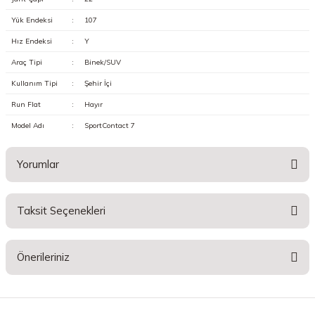
Yük Endeksi
:
107
Hız Endeksi
:
Y
Araç Tipi
:
Binek/SUV
Kullanım Tipi
:
Şehir İçi
Run Flat
:
Hayır
Model Adı
:
SportContact 7
Yorumlar
Taksit Seçenekleri
Bu ürüne ilk yorumu siz yapın!
Önerileriniz
Yorum Yaz
Bu ürünün fiyat bilgisi, resim, ürün açıklamalarında ve diğer konularda
yetersiz gördüğünüz noktaları öneri formunu kullanarak tarafımıza