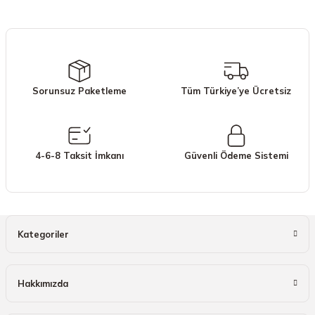
iletebilirsiniz.
Görüş ve önerileriniz için teşekkür ederiz.
Ürün resmi kalitesiz, bozuk veya görüntülenemiyor.
Ürün açıklamasında eksik bilgiler bulunuyor.
Sorunsuz Paketleme
Tüm Türkiye’ye Ücretsiz
Ürün bilgilerinde hatalar bulunuyor.
Ürün fiyatı diğer sitelerden daha pahalı.
Bu ürüne benzer farklı alternatifler olmalı.
4-6-8 Taksit İmkanı
Güvenli Ödeme Sistemi
Gönder
Kategoriler
Hakkımızda