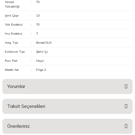
Yanak
:
70
Yüksekliği
Jant Çapı
:
13
Yük Endeksi
:
79
Hız Endeksi
:
T
Araç Tipi
:
Binek/SUV
Kullanım Tipi
:
Şehir İçi
Run Flat
:
Hayır
Model Adı
:
Frigo 2
Yorumlar
Taksit Seçenekleri
Bu ürüne ilk yorumu siz yapın!
Önerileriniz
Yorum Yaz