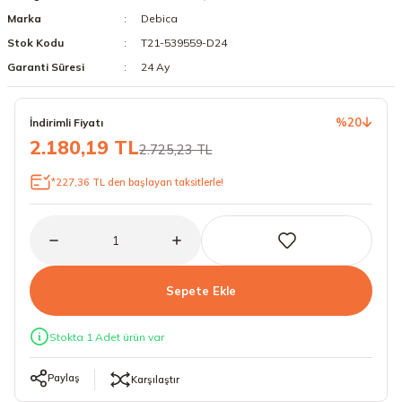
Marka
Debica
18 Lastikler
19 Lastikler
Stok Kodu
T21-539559-D24
19 Lastikler
Garanti Süresi
24 Ay
20 Lastikler
%20
İndirimli Fiyatı
2.180,19 TL
2.725,23 TL
21 Lastikler
*227,36 TL den başlayan taksitlerle!
22 Lastikler
23 Lastikler
24 Lastikler
Sepete Ekle
50 Lastikler
Stokta 1 Adet ürün var
Paylaş
Karşılaştır