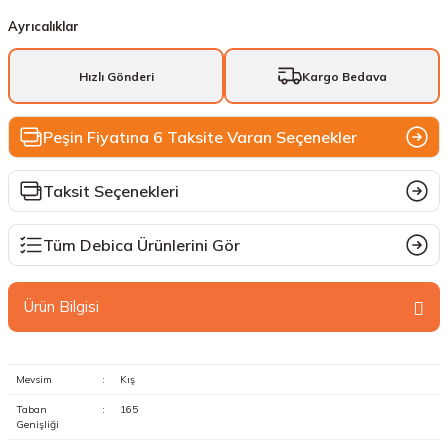
Ayrıcalıklar
Hızlı Gönderi
Kargo Bedava
Peşin Fiyatına 6 Taksite Varan Seçenekler
Taksit Seçenekleri
Tüm Debica Ürünlerini Gör
Ürün Bilgisi
Mevsim
:
Kış
Taban
:
165
Genişliği