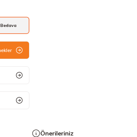
 Bedava
nekler
Önerileriniz