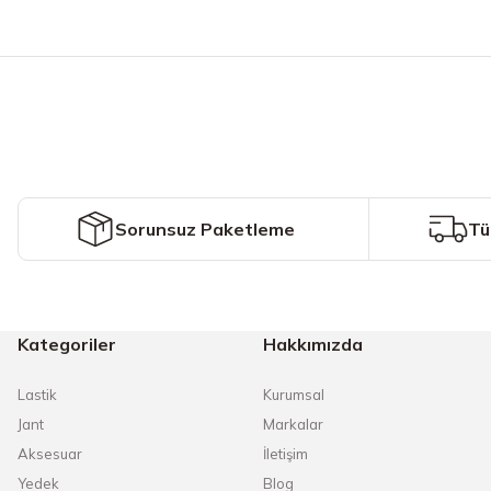
Bu ürünün fiyat bilgisi, resim, ürün açıklamalarında ve diğer konularda y
Görüş ve önerileriniz için teşekkür ederiz.
Ürün resmi kalitesiz, bozuk veya görüntülenemiyor.
Ürün açıklamasında eksik bilgiler bulunuyor.
Ürün bilgilerinde hatalar bulunuyor.
Ürün fiyatı diğer sitelerden daha pahalı.
Sorunsuz Paketleme
Tü
Bu ürüne benzer farklı alternatifler olmalı.
Kategoriler
Hakkımızda
Lastik
Kurumsal
Jant
Markalar
Aksesuar
İletişim
Yedek
Blog