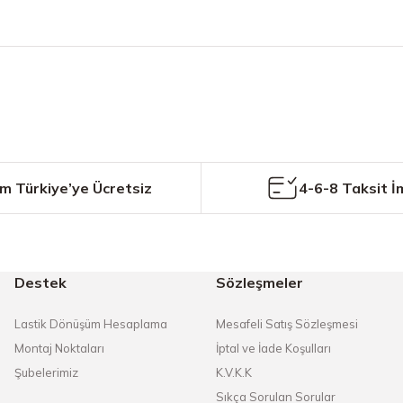
etersiz gördüğünüz noktaları öneri formunu kullanarak tarafımıza iletebilirs
Bu ürüne ilk yorumu siz yapın!
Yorum Yaz
m Türkiye’ye Ücretsiz
4-6-8 Taksit İ
Destek
Sözleşmeler
Gönder
Lastik Dönüşüm Hesaplama
Mesafeli Satış Sözleşmesi
Montaj Noktaları
İptal ve İade Koşulları
Şubelerimiz
K.V.K.K
Sıkça Sorulan Sorular