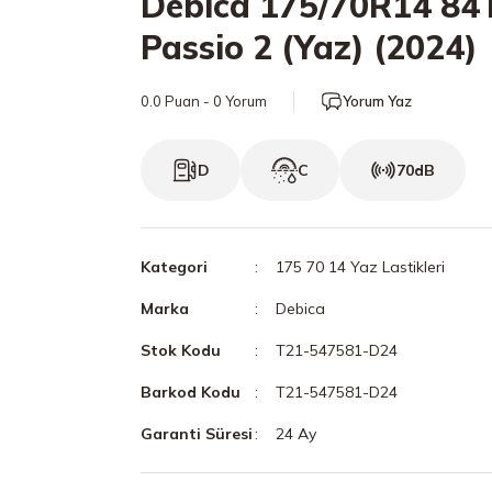
Debica 175/70R14 84
Passio 2 (Yaz) (2024)
0.0 Puan - 0 Yorum
Yorum Yaz
D
C
70dB
Kategori
175 70 14 Yaz Lastikleri
Marka
Debica
Stok Kodu
T21-547581-D24
Barkod Kodu
T21-547581-D24
Garanti Süresi
24 Ay