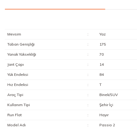
Mevsim
:
Yaz
Taban Genişliği
:
175
Yanak Yüksekliği
:
70
Jant Çapı
:
14
Yük Endeksi
:
84
Hız Endeksi
:
T
Araç Tipi
:
Binek/SUV
Kullanım Tipi
:
Şehir İçi
Run Flat
:
Hayır
Model Adı
:
Passio 2