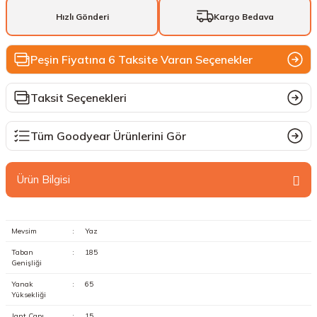
Hızlı Gönderi
Kargo Bedava
Peşin Fiyatına 6 Taksite Varan Seçenekler
Taksit Seçenekleri
Tüm Goodyear Ürünlerini Gör
Ürün Bilgisi
Mevsim
:
Yaz
Taban
:
185
Genişliği
Yanak
:
65
Yüksekliği
Jant Çapı
:
15