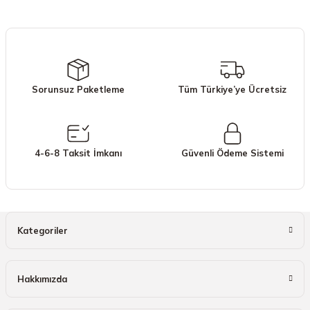
iletebilirsiniz.
Görüş ve önerileriniz için teşekkür ederiz.
Ürün resmi kalitesiz, bozuk veya görüntülenemiyor.
Ürün açıklamasında eksik bilgiler bulunuyor.
Sorunsuz Paketleme
Tüm Türkiye’ye Ücretsiz
Ürün bilgilerinde hatalar bulunuyor.
Ürün fiyatı diğer sitelerden daha pahalı.
Bu ürüne benzer farklı alternatifler olmalı.
4-6-8 Taksit İmkanı
Güvenli Ödeme Sistemi
Gönder
Kategoriler
Hakkımızda