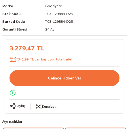
Marka
Goodyear
18 Lastikler
19 Lastikler
Stok Kodu
T03-129884-D25
19 Lastikler
Barkod Kodu
T03-129884-D25
Garanti Süresi
24 Ay
20 Lastikler
3.279,47 TL
21 Lastikler
*341,99 TL den başlayan taksitlerle!
22 Lastikler
23 Lastikler
Gelince Haber Ver
24 Lastikler
50 Lastikler
Paylaş
Karşılaştır
Ayrıcalıklar