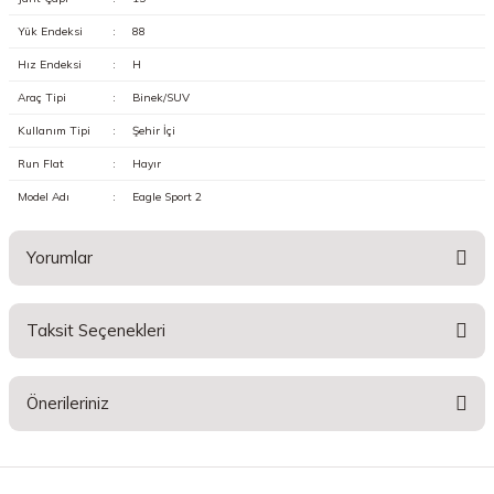
Yük Endeksi
:
88
Hız Endeksi
:
H
Araç Tipi
:
Binek/SUV
Kullanım Tipi
:
Şehir İçi
Run Flat
:
Hayır
Model Adı
:
Eagle Sport 2
Yorumlar
Taksit Seçenekleri
Bu ürüne ilk yorumu siz yapın!
Önerileriniz
Yorum Yaz
Bu ürünün fiyat bilgisi, resim, ürün açıklamalarında ve diğer konularda
yetersiz gördüğünüz noktaları öneri formunu kullanarak tarafımıza