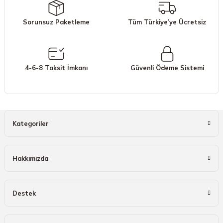
Ürün açıklamasında eksik bilgiler bulunuyor.
Sorunsuz Paketleme
Tüm Türkiye’ye Ücretsiz
Ürün bilgilerinde hatalar bulunuyor.
Ürün fiyatı diğer sitelerden daha pahalı.
Bu ürüne benzer farklı alternatifler olmalı.
4-6-8 Taksit İmkanı
Güvenli Ödeme Sistemi
Gönder
Kategoriler
Hakkımızda
Destek