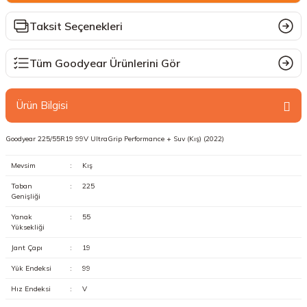
Taksit Seçenekleri
Tüm Goodyear Ürünlerini Gör
Ürün Bilgisi
Goodyear 225/55R19 99V UltraGrip Performance + Suv (Kış) (2022)
Mevsim
:
Kış
Taban
:
225
Genişliği
Yanak
:
55
Yüksekliği
Jant Çapı
:
19
Yük Endeksi
:
99
Hız Endeksi
:
V