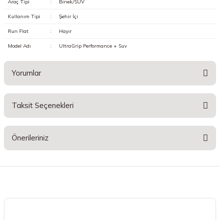
Araç Tipi
:
Binek/SUV
Kullanım Tipi
:
Şehir İçi
Run Flat
:
Hayır
Model Adı
:
UltraGrip Performance + Suv
Yorumlar
Taksit Seçenekleri
Bu ürüne ilk yorumu siz yapın!
Önerileriniz
Yorum Yaz
Bu ürünün fiyat bilgisi, resim, ürün açıklamalarında ve diğer konularda
yetersiz gördüğünüz noktaları öneri formunu kullanarak tarafımıza
iletebilirsiniz.
Görüş ve önerileriniz için teşekkür ederiz.
Ürün resmi kalitesiz, bozuk veya görüntülenemiyor.