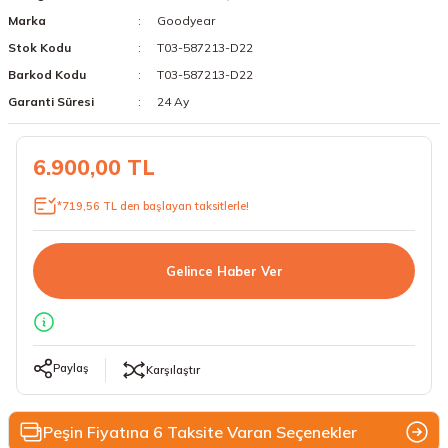
Marka
Goodyear
18 Lastikler
19 Lastikler
Stok Kodu
T03-587213-D22
19 Lastikler
Barkod Kodu
T03-587213-D22
Garanti Süresi
24 Ay
20 Lastikler
6.900,00 TL
21 Lastikler
*719,56 TL den başlayan taksitlerle!
22 Lastikler
23 Lastikler
Gelince Haber Ver
24 Lastikler
50 Lastikler
Paylaş
Karşılaştır
Peşin Fiyatına 6 Taksite Varan Seçenekler