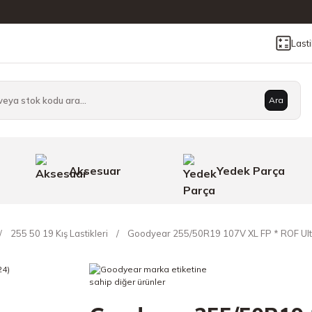
Last
Ara
Aksesuar
Yedek Parça
255 50 19 Kış Lastikleri
Goodyear 255/50R19 107V XL FP * ROF Ultr