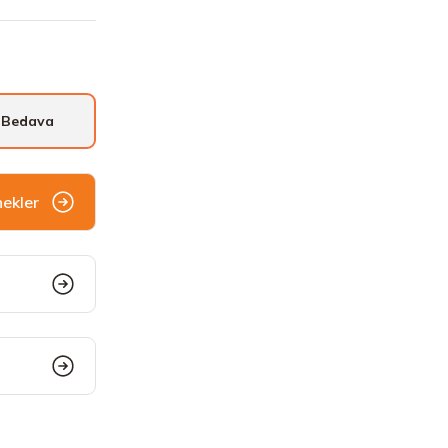
 Bedava
nekler