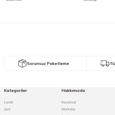
Bu ürünün fiyat bilgisi, resim, ürün açıklamalarında ve diğer konularda y
Görüş ve önerileriniz için teşekkür ederiz.
Ürün resmi kalitesiz, bozuk veya görüntülenemiyor.
Ürün açıklamasında eksik bilgiler bulunuyor.
Ürün bilgilerinde hatalar bulunuyor.
Ürün fiyatı diğer sitelerden daha pahalı.
Sorunsuz Paketleme
Tü
Bu ürüne benzer farklı alternatifler olmalı.
Kategoriler
Hakkımızda
Lastik
Kurumsal
Jant
Markalar