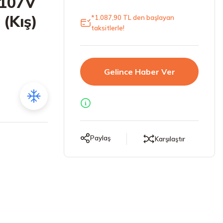
 107V
 (Kış)
*1.087,90 TL den başlayan
taksitlerle!
Gelince Haber Ver
Paylaş
Karşılaştır