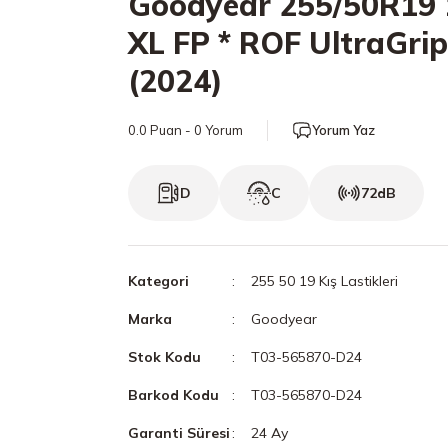
Goodyear 255/50R19
XL FP * ROF UltraGrip
(2024)
0.0 Puan - 0 Yorum
Yorum Yaz
D
C
72dB
Kategori
255 50 19 Kış Lastikleri
Marka
Goodyear
Stok Kodu
T03-565870-D24
Barkod Kodu
T03-565870-D24
Garanti Süresi
24 Ay