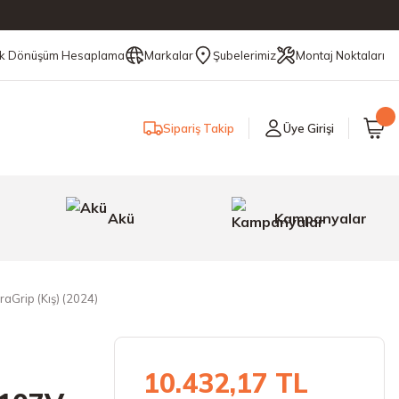
ik Dönüşüm Hesaplama
Markalar
Şubelerimiz
Montaj Noktaları
Sipariş Takip
Üye Girişi
Akü
Kampanyalar
aGrip (Kış) (2024)
10.432,17 TL