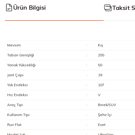
Ürün Bilgisi
Taksit 
Mevsim
:
Kış
Taban Genişliği
:
255
Yanak Yüksekliği
:
50
Jant Çapı
:
19
Yük Endeksi
:
107
Hız Endeksi
:
V
Araç Tipi
:
Binek/SUV
Kullanım Tipi
:
Şehir İçi
Run Flat
:
Evet
Model Adı
:
UltraGrip