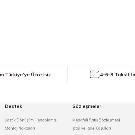
etersiz gördüğünüz noktaları öneri formunu kullanarak tarafımıza iletebilirs
Bu ürüne ilk yorumu siz yapın!
Yorum Yaz
m Türkiye’ye Ücretsiz
4-6-8 Taksit İ
Destek
Sözleşmeler
Gönder
Lastik Dönüşüm Hesaplama
Mesafeli Satış Sözleşmesi
Montaj Noktaları
İptal ve İade Koşulları