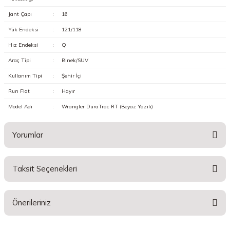
Jant Çapı
:
16
Yük Endeksi
:
121/118
Hız Endeksi
:
Q
Araç Tipi
:
Binek/SUV
Kullanım Tipi
:
Şehir İçi
Run Flat
:
Hayır
Model Adı
:
Wrangler DuraTrac RT (Beyaz Yazılı)
Yorumlar
Taksit Seçenekleri
Bu ürüne ilk yorumu siz yapın!
Önerileriniz
Yorum Yaz
Bu ürünün fiyat bilgisi, resim, ürün açıklamalarında ve diğer konularda