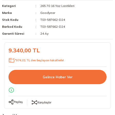
Kategori
265 70 16 Yaz Lastikleri
18 Lastikler
19 Lastikler
Marka
Goodyear
19 Lastikler
Stok Kodu
T03-587662-D24
Barkod Kodu
T03-587662-D24
20 Lastikler
Garanti Süresi
24 Ay
21 Lastikler
9.340,00 TL
22 Lastikler
*974,01 TL den başlayan taksitlerle!
23 Lastikler
Gelince Haber Ver
24 Lastikler
50 Lastikler
Paylaş
Karşılaştır