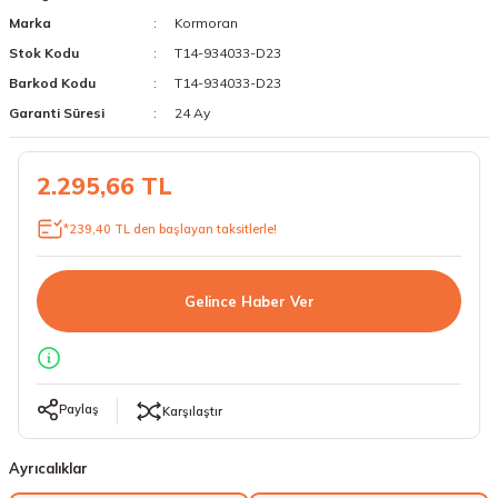
Marka
Kormoran
18 Lastikler
19 Lastikler
Stok Kodu
T14-934033-D23
19 Lastikler
Barkod Kodu
T14-934033-D23
Garanti Süresi
24 Ay
20 Lastikler
2.295,66 TL
21 Lastikler
*239,40 TL den başlayan taksitlerle!
22 Lastikler
23 Lastikler
Gelince Haber Ver
24 Lastikler
50 Lastikler
Paylaş
Karşılaştır
Ayrıcalıklar