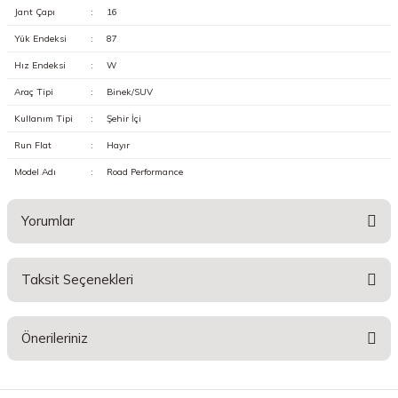
Jant Çapı
:
16
Yük Endeksi
:
87
Hız Endeksi
:
W
Araç Tipi
:
Binek/SUV
Kullanım Tipi
:
Şehir İçi
Run Flat
:
Hayır
Model Adı
:
Road Performance
Yorumlar
Taksit Seçenekleri
Bu ürüne ilk yorumu siz yapın!
Önerileriniz
Yorum Yaz
Bu ürünün fiyat bilgisi, resim, ürün açıklamalarında ve diğer konularda