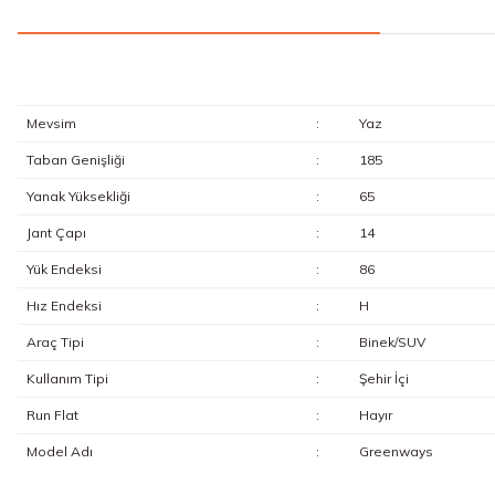
Mevsim
:
Yaz
Taban Genişliği
:
185
Yanak Yüksekliği
:
65
Jant Çapı
:
14
Yük Endeksi
:
86
Hız Endeksi
:
H
Araç Tipi
:
Binek/SUV
Kullanım Tipi
:
Şehir İçi
Run Flat
:
Hayır
Model Adı
:
Greenways