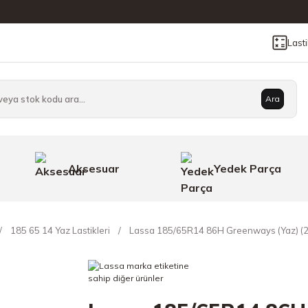
Last
Ara
Aksesuar
Yedek Parça
185 65 14 Yaz Lastikleri
Lassa 185/65R14 86H Greenways (Yaz) (