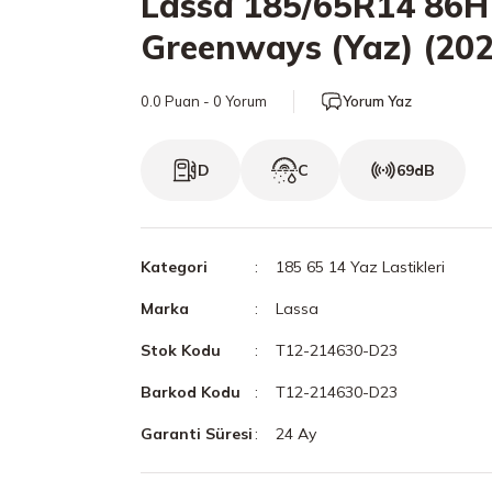
Lassa 185/65R14 86H
Greenways (Yaz) (202
0.0 Puan - 0 Yorum
Yorum Yaz
D
C
69dB
Kategori
185 65 14 Yaz Lastikleri
Marka
Lassa
Stok Kodu
T12-214630-D23
Barkod Kodu
T12-214630-D23
Garanti Süresi
24 Ay