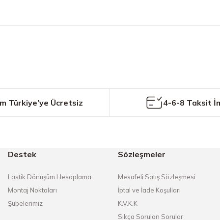
etersiz gördüğünüz noktaları öneri formunu kullanarak tarafımıza iletebilirs
Bu ürüne ilk yorumu siz yapın!
Yorum Yaz
m Türkiye’ye Ücretsiz
4-6-8 Taksit İ
Destek
Sözleşmeler
Gönder
Lastik Dönüşüm Hesaplama
Mesafeli Satış Sözleşmesi
Montaj Noktaları
İptal ve İade Koşulları
Şubelerimiz
K.V.K.K
Sıkça Sorulan Sorular