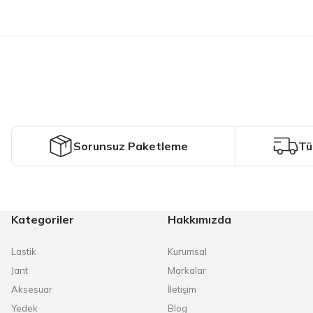
Bu ürünün fiyat bilgisi, resim, ürün açıklamalarında ve diğer konularda y
Görüş ve önerileriniz için teşekkür ederiz.
Ürün resmi kalitesiz, bozuk veya görüntülenemiyor.
Ürün açıklamasında eksik bilgiler bulunuyor.
Ürün bilgilerinde hatalar bulunuyor.
Ürün fiyatı diğer sitelerden daha pahalı.
Sorunsuz Paketleme
Tü
Bu ürüne benzer farklı alternatifler olmalı.
Kategoriler
Hakkımızda
Lastik
Kurumsal
Jant
Markalar
Aksesuar
İletişim
Yedek
Blog