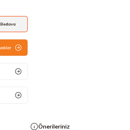
 Bedava
nekler
Önerileriniz