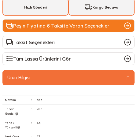
Hızlı Gönderi
Kargo Bedava
Peşin Fiyatına 6 Taksite Varan Seçenekler
Taksit Seçenekleri
Tüm Lassa Ürünlerini Gör
Ürün Bilgisi
Mevsim
:
Yaz
Taban
:
205
Genişliği
Yanak
:
45
Yüksekliği
Jant Çapı
:
17