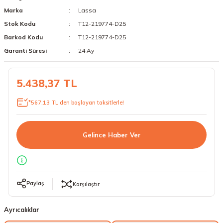
Marka
Lassa
18 Lastikler
19 Lastikler
Stok Kodu
T12-219774-D25
19 Lastikler
Barkod Kodu
T12-219774-D25
Garanti Süresi
24 Ay
20 Lastikler
5.438,37 TL
21 Lastikler
*567,13 TL den başlayan taksitlerle!
22 Lastikler
23 Lastikler
Gelince Haber Ver
24 Lastikler
50 Lastikler
Paylaş
Karşılaştır
Ayrıcalıklar