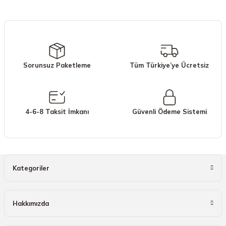
iletebilirsiniz.
Görüş ve önerileriniz için teşekkür ederiz.
Ürün resmi kalitesiz, bozuk veya görüntülenemiyor.
Ürün açıklamasında eksik bilgiler bulunuyor.
Sorunsuz Paketleme
Tüm Türkiye’ye Ücretsiz
Ürün bilgilerinde hatalar bulunuyor.
Ürün fiyatı diğer sitelerden daha pahalı.
Bu ürüne benzer farklı alternatifler olmalı.
4-6-8 Taksit İmkanı
Güvenli Ödeme Sistemi
Gönder
Kategoriler
Hakkımızda