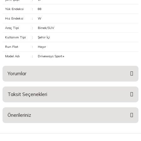
Yük Endeksi
:
88
Hız Endeksi
:
W
Araç Tipi
:
Binek/SUV
Kullanım Tipi
:
Şehir İçi
Run Flat
:
Hayır
Model Adı
:
Driveways Sport+
Yorumlar
Taksit Seçenekleri
Bu ürüne ilk yorumu siz yapın!
Önerileriniz
Yorum Yaz
Bu ürünün fiyat bilgisi, resim, ürün açıklamalarında ve diğer konularda
yetersiz gördüğünüz noktaları öneri formunu kullanarak tarafımıza