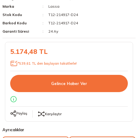
Marka
Lassa
18 Lastikler
19 Lastikler
Stok Kodu
T12-214917-D24
19 Lastikler
Barkod Kodu
T12-214917-D24
Garanti Süresi
24 Ay
20 Lastikler
5.174,48 TL
21 Lastikler
*539,61 TL den başlayan taksitlerle!
22 Lastikler
23 Lastikler
Gelince Haber Ver
24 Lastikler
50 Lastikler
Paylaş
Karşılaştır
Ayrıcalıklar