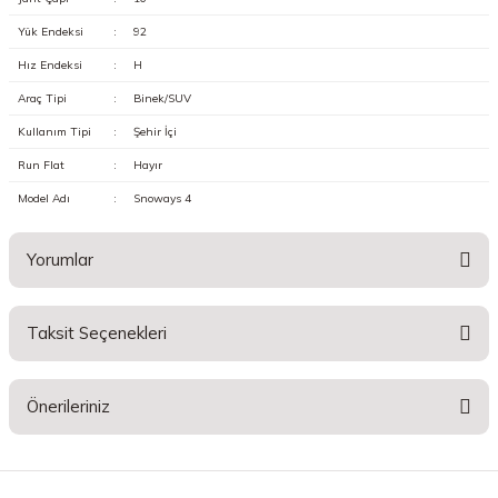
Yük Endeksi
:
92
Hız Endeksi
:
H
Araç Tipi
:
Binek/SUV
Kullanım Tipi
:
Şehir İçi
Run Flat
:
Hayır
Model Adı
:
Snoways 4
Yorumlar
Taksit Seçenekleri
Bu ürüne ilk yorumu siz yapın!
Önerileriniz
Yorum Yaz
Bu ürünün fiyat bilgisi, resim, ürün açıklamalarında ve diğer konularda
yetersiz gördüğünüz noktaları öneri formunu kullanarak tarafımıza