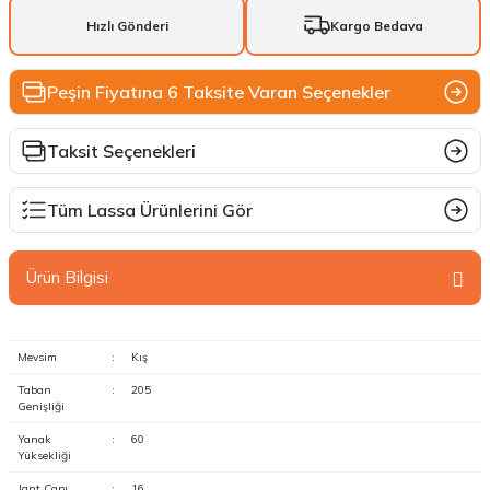
Hızlı Gönderi
Kargo Bedava
Peşin Fiyatına 6 Taksite Varan Seçenekler
Taksit Seçenekleri
Tüm Lassa Ürünlerini Gör
Ürün Bilgisi
Mevsim
:
Kış
Taban
:
205
Genişliği
Yanak
:
60
Yüksekliği
Jant Çapı
:
16