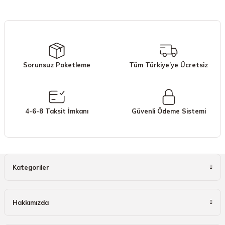
iletebilirsiniz.
Görüş ve önerileriniz için teşekkür ederiz.
Ürün resmi kalitesiz, bozuk veya görüntülenemiyor.
Ürün açıklamasında eksik bilgiler bulunuyor.
Sorunsuz Paketleme
Tüm Türkiye’ye Ücretsiz
Ürün bilgilerinde hatalar bulunuyor.
Ürün fiyatı diğer sitelerden daha pahalı.
Bu ürüne benzer farklı alternatifler olmalı.
4-6-8 Taksit İmkanı
Güvenli Ödeme Sistemi
Gönder
Kategoriler
Hakkımızda