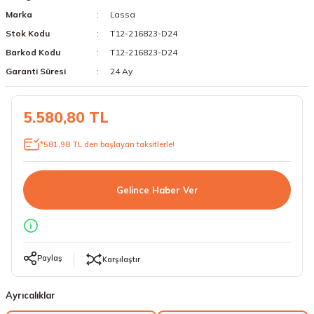
Marka
Lassa
18 Lastikler
19 Lastikler
Stok Kodu
T12-216823-D24
19 Lastikler
Barkod Kodu
T12-216823-D24
Garanti Süresi
24 Ay
20 Lastikler
5.580,80 TL
21 Lastikler
*581,98 TL den başlayan taksitlerle!
22 Lastikler
23 Lastikler
Gelince Haber Ver
24 Lastikler
50 Lastikler
Paylaş
Karşılaştır
Ayrıcalıklar