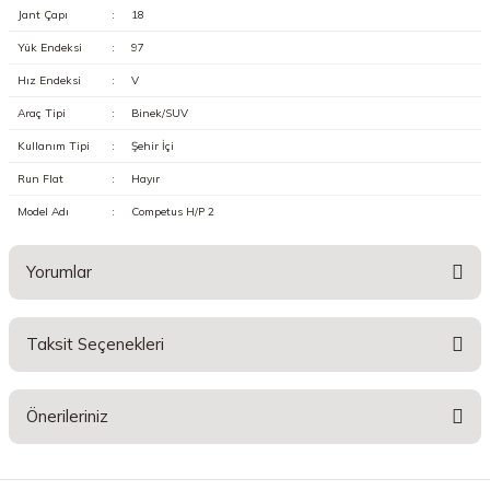
Jant Çapı
:
18
Yük Endeksi
:
97
Hız Endeksi
:
V
Araç Tipi
:
Binek/SUV
Kullanım Tipi
:
Şehir İçi
Run Flat
:
Hayır
Model Adı
:
Competus H/P 2
Yorumlar
Taksit Seçenekleri
Bu ürüne ilk yorumu siz yapın!
Önerileriniz
Yorum Yaz
Bu ürünün fiyat bilgisi, resim, ürün açıklamalarında ve diğer konularda