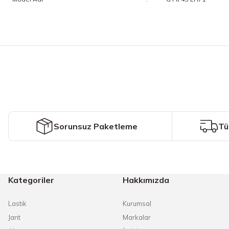
Bu ürünün fiyat bilgisi, resim, ürün açıklamalarında ve diğer konularda y
Görüş ve önerileriniz için teşekkür ederiz.
Ürün resmi kalitesiz, bozuk veya görüntülenemiyor.
Ürün açıklamasında eksik bilgiler bulunuyor.
Ürün bilgilerinde hatalar bulunuyor.
Ürün fiyatı diğer sitelerden daha pahalı.
Sorunsuz Paketleme
Tü
Bu ürüne benzer farklı alternatifler olmalı.
Kategoriler
Hakkımızda
Lastik
Kurumsal
Jant
Markalar