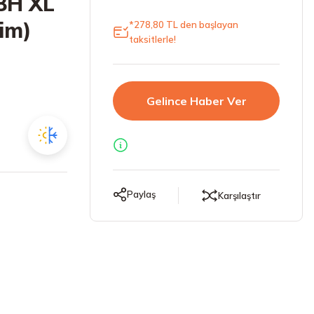
8H XL
im)
*278,80 TL den başlayan
taksitlerle!
Gelince Haber Ver
Paylaş
Karşılaştır