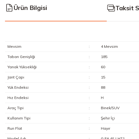
Ürün Bilgisi
Taksit 
Mevsim
:
4 Mevsim
Taban Genişliği
:
185
Yanak Yüksekliği
:
60
Jant Çapı
:
15
Yük Endeksi
:
88
Hız Endeksi
:
H
Araç Tipi
:
Binek/SUV
Kullanım Tipi
:
Şehir İçi
Run Flat
:
Hayır
Model Adı
:
G Fit 4S LH71