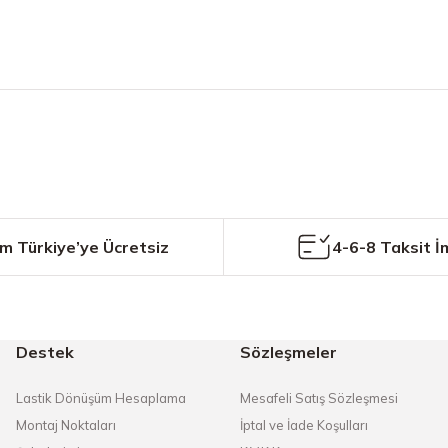
etersiz gördüğünüz noktaları öneri formunu kullanarak tarafımıza iletebilirs
Bu ürüne ilk yorumu siz yapın!
Yorum Yaz
m Türkiye’ye Ücretsiz
4-6-8 Taksit İ
Destek
Sözleşmeler
Gönder
Lastik Dönüşüm Hesaplama
Mesafeli Satış Sözleşmesi
Montaj Noktaları
İptal ve İade Koşulları