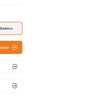
 Bedava
nekler