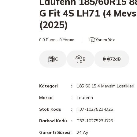
Laufenn 185/60R15 8
G Fit 4S LH71 (4 Mevs
(2025)
0.0 Puan - 0 Yorum
Yorum Yaz
C
B
72dB
Kategori
185 60 15 4 Mevsim Lastikleri
Marka
Laufenn
Stok Kodu
T37-1027523-D25
Barkod Kodu
T37-1027523-D25
Garanti Süresi
24 Ay