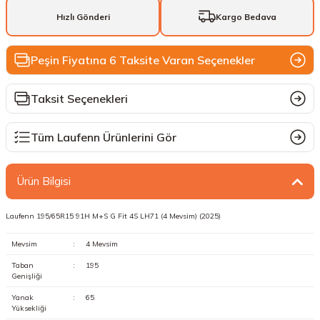
Hızlı Gönderi
Kargo Bedava
Peşin Fiyatına 6 Taksite Varan Seçenekler
Taksit Seçenekleri
Tüm Laufenn Ürünlerini Gör
Ürün Bilgisi
Laufenn 195/65R15 91H M+S G Fit 4S LH71 (4 Mevsim) (2025)
Mevsim
:
4 Mevsim
Taban
:
195
Genişliği
Yanak
:
65
Yüksekliği