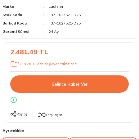
Marka
Laufenn
18 Lastikler
19 Lastikler
Stok Kodu
T37-1027521-D25
19 Lastikler
Barkod Kodu
T37-1027521-D25
Garanti Süresi
24 Ay
20 Lastikler
2.481,49 TL
21 Lastikler
*258,78 TL den başlayan taksitlerle!
22 Lastikler
23 Lastikler
Gelince Haber Ver
24 Lastikler
50 Lastikler
Paylaş
Karşılaştır
Ayrıcalıklar