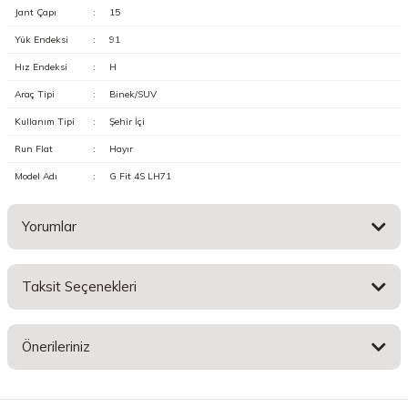
Jant Çapı
:
15
Yük Endeksi
:
91
Hız Endeksi
:
H
Araç Tipi
:
Binek/SUV
Kullanım Tipi
:
Şehir İçi
Run Flat
:
Hayır
Model Adı
:
G Fit 4S LH71
Yorumlar
Taksit Seçenekleri
Bu ürüne ilk yorumu siz yapın!
Önerileriniz
Yorum Yaz
Bu ürünün fiyat bilgisi, resim, ürün açıklamalarında ve diğer konularda