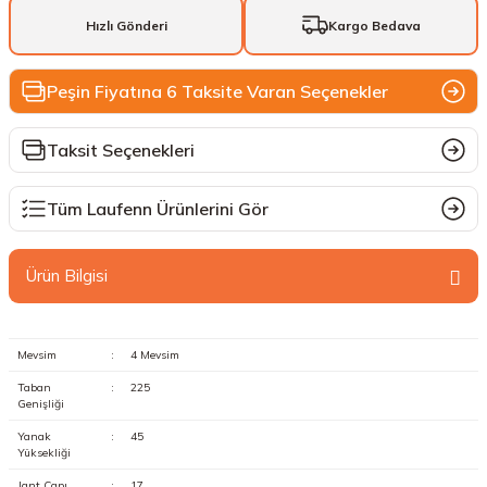
Hızlı Gönderi
Kargo Bedava
Peşin Fiyatına 6 Taksite Varan Seçenekler
Taksit Seçenekleri
Tüm Laufenn Ürünlerini Gör
Ürün Bilgisi
Mevsim
:
4 Mevsim
Taban
:
225
Genişliği
Yanak
:
45
Yüksekliği
Jant Çapı
:
17