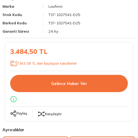
Marka
Laufenn
18 Lastikler
19 Lastikler
Stok Kodu
T37-1027541-D25
19 Lastikler
Barkod Kodu
T37-1027541-D25
Garanti Süresi
24 Ay
20 Lastikler
3.484,50 TL
21 Lastikler
*363,38 TL den başlayan taksitlerle!
22 Lastikler
23 Lastikler
Gelince Haber Ver
24 Lastikler
50 Lastikler
Paylaş
Karşılaştır
Ayrıcalıklar