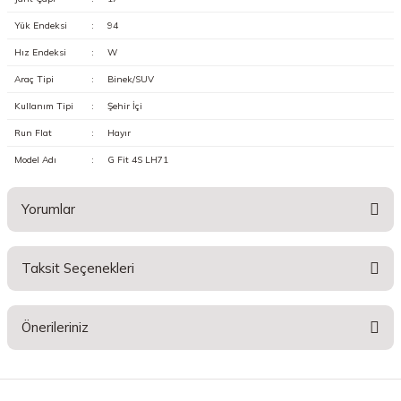
Yük Endeksi
:
94
Hız Endeksi
:
W
Araç Tipi
:
Binek/SUV
Kullanım Tipi
:
Şehir İçi
Run Flat
:
Hayır
Model Adı
:
G Fit 4S LH71
Yorumlar
Taksit Seçenekleri
Bu ürüne ilk yorumu siz yapın!
Önerileriniz
Yorum Yaz
Bu ürünün fiyat bilgisi, resim, ürün açıklamalarında ve diğer konularda
yetersiz gördüğünüz noktaları öneri formunu kullanarak tarafımıza