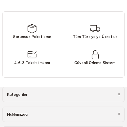
iletebilirsiniz.
Görüş ve önerileriniz için teşekkür ederiz.
Ürün resmi kalitesiz, bozuk veya görüntülenemiyor.
Ürün açıklamasında eksik bilgiler bulunuyor.
Sorunsuz Paketleme
Tüm Türkiye’ye Ücretsiz
Ürün bilgilerinde hatalar bulunuyor.
Ürün fiyatı diğer sitelerden daha pahalı.
Bu ürüne benzer farklı alternatifler olmalı.
4-6-8 Taksit İmkanı
Güvenli Ödeme Sistemi
Gönder
Kategoriler
Hakkımızda