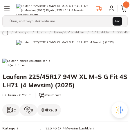
Geri Dön
Geri Dön
Geri Dön
Ara
Binek/SUV Lastikleri
Hafif Ticari Lastikleri
Ağır Vasıta Lastikleri
Anasayfa
Lastik
Binek/SUV Lastikleri
17 Lastikler
225 45 1
leri
arı
12 Lastikler
12 Lastikler
17.5 Lastikler
kleri
13 Lastikler
13 Lastikler
19.5 Lastikler
kleri
14 Lastikler
14 Lastikler
22.5 Lastikler
Laufenn 225/45R17 94W XL M+S G Fit 4S
15 Lastikler
15 Lastikler
LH71 (4 Mevsim) (2025)
16 Lastikler
16 Lastikler
0.0 Puan - 0 Yorum
Yorum Yaz
17 Lastikler
17 Lastikler
C
B
72dB
17.5 Lastikler
18 Lastikler
Kategori
225 45 17 4 Mevsim Lastikleri