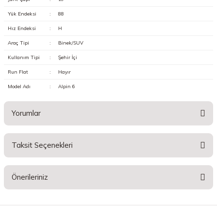
Yük Endeksi
:
88
Hız Endeksi
:
H
Araç Tipi
:
Binek/SUV
Kullanım Tipi
:
Şehir İçi
Run Flat
:
Hayır
Model Adı
:
Alpin 6
Yorumlar
Taksit Seçenekleri
Bu ürüne ilk yorumu siz yapın!
Önerileriniz
Yorum Yaz
Bu ürünün fiyat bilgisi, resim, ürün açıklamalarında ve diğer konularda
yetersiz gördüğünüz noktaları öneri formunu kullanarak tarafımıza