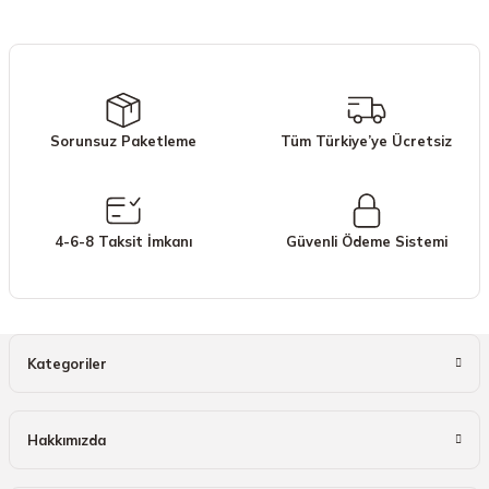
iletebilirsiniz.
Görüş ve önerileriniz için teşekkür ederiz.
Ürün resmi kalitesiz, bozuk veya görüntülenemiyor.
Ürün açıklamasında eksik bilgiler bulunuyor.
Sorunsuz Paketleme
Tüm Türkiye’ye Ücretsiz
Ürün bilgilerinde hatalar bulunuyor.
Ürün fiyatı diğer sitelerden daha pahalı.
Bu ürüne benzer farklı alternatifler olmalı.
4-6-8 Taksit İmkanı
Güvenli Ödeme Sistemi
Gönder
Kategoriler
Hakkımızda