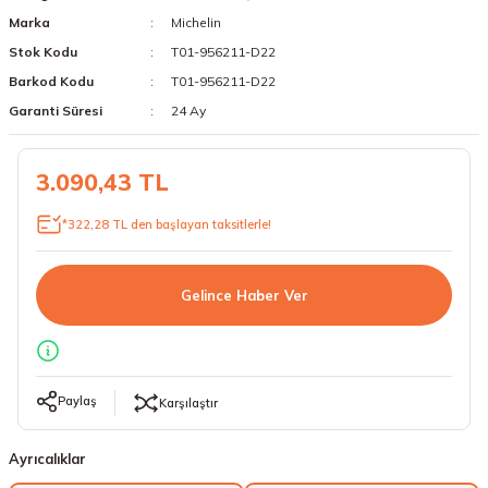
Marka
Michelin
18 Lastikler
19 Lastikler
Stok Kodu
T01-956211-D22
19 Lastikler
Barkod Kodu
T01-956211-D22
Garanti Süresi
24 Ay
20 Lastikler
3.090,43 TL
21 Lastikler
*322,28 TL den başlayan taksitlerle!
22 Lastikler
23 Lastikler
Gelince Haber Ver
24 Lastikler
50 Lastikler
Paylaş
Karşılaştır
Ayrıcalıklar