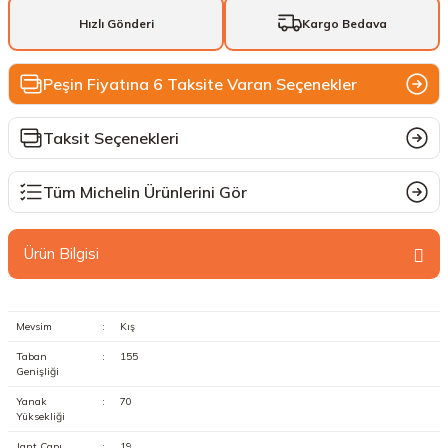
Hızlı Gönderi
Kargo Bedava
Peşin Fiyatına 6 Taksite Varan Seçenekler
Taksit Seçenekleri
Tüm Michelin Ürünlerini Gör
Ürün Bilgisi
Mevsim
:
Kış
Taban
:
155
Genişliği
Yanak
:
70
Yüksekliği
Jant Çapı
:
19