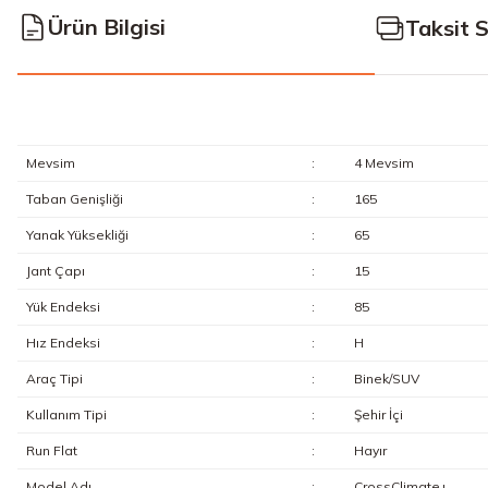
Ürün Bilgisi
Taksit 
Mevsim
:
4 Mevsim
Taban Genişliği
:
165
Yanak Yüksekliği
:
65
Jant Çapı
:
15
Yük Endeksi
:
85
Hız Endeksi
:
H
Araç Tipi
:
Binek/SUV
Kullanım Tipi
:
Şehir İçi
Run Flat
:
Hayır
Model Adı
:
CrossClimate+