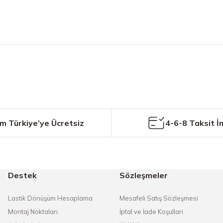
etersiz gördüğünüz noktaları öneri formunu kullanarak tarafımıza iletebilirs
Bu ürüne ilk yorumu siz yapın!
Yorum Yaz
m Türkiye’ye Ücretsiz
4-6-8 Taksit İ
Destek
Sözleşmeler
Gönder
Lastik Dönüşüm Hesaplama
Mesafeli Satış Sözleşmesi
Montaj Noktaları
İptal ve İade Koşulları