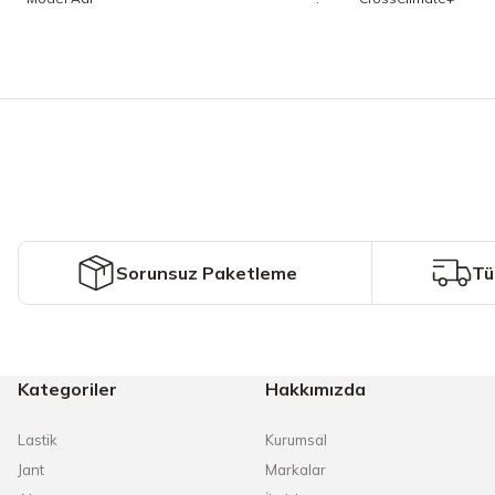
Bu ürünün fiyat bilgisi, resim, ürün açıklamalarında ve diğer konularda y
Görüş ve önerileriniz için teşekkür ederiz.
Ürün resmi kalitesiz, bozuk veya görüntülenemiyor.
Ürün açıklamasında eksik bilgiler bulunuyor.
Ürün bilgilerinde hatalar bulunuyor.
Ürün fiyatı diğer sitelerden daha pahalı.
Sorunsuz Paketleme
Tü
Bu ürüne benzer farklı alternatifler olmalı.
Kategoriler
Hakkımızda
Lastik
Kurumsal
Jant
Markalar