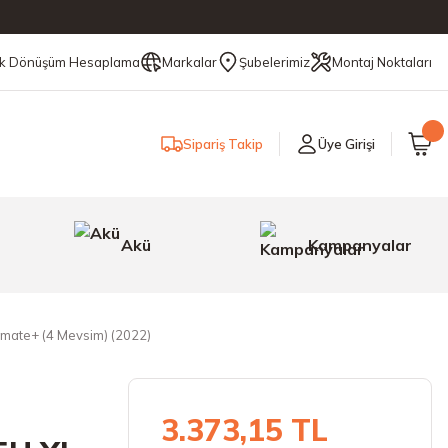
ik Dönüşüm Hesaplama
Markalar
Şubelerimiz
Montaj Noktaları
Sipariş Takip
Üye Girişi
Akü
Kampanyalar
mate+ (4 Mevsim) (2022)
3.373,15 TL