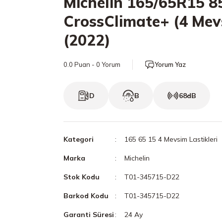
Michelin 165/65R15 8
CrossClimate+ (4 Mev
(2022)
0.0 Puan - 0 Yorum
Yorum Yaz
D
B
68dB
Kategori
165 65 15 4 Mevsim Lastikleri
Marka
Michelin
Stok Kodu
T01-345715-D22
Barkod Kodu
T01-345715-D22
Garanti Süresi
24 Ay