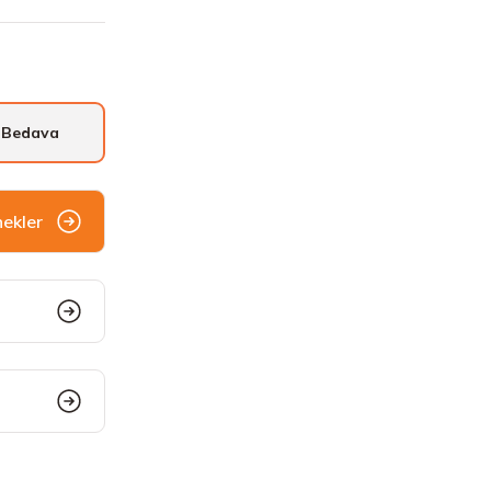
 Bedava
nekler