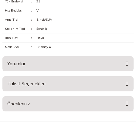
Yük Endeksi
:
91
Hız Endeksi
:
V
Araç Tipi
:
Binek/SUV
Kullanım Tipi
:
Şehir İçi
Run Flat
:
Hayır
Model Adı
:
Primacy 4
Yorumlar
Taksit Seçenekleri
Bu ürüne ilk yorumu siz yapın!
Önerileriniz
Yorum Yaz
Bu ürünün fiyat bilgisi, resim, ürün açıklamalarında ve diğer konularda
yetersiz gördüğünüz noktaları öneri formunu kullanarak tarafımıza
iletebilirsiniz.