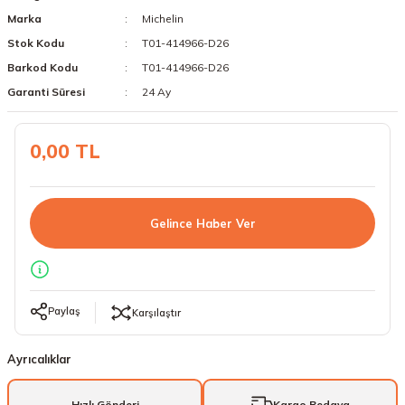
Marka
Michelin
18 Lastikler
19 Lastikler
Stok Kodu
T01-414966-D26
19 Lastikler
Barkod Kodu
T01-414966-D26
Garanti Süresi
24 Ay
20 Lastikler
0,00 TL
21 Lastikler
22 Lastikler
Gelince Haber Ver
23 Lastikler
24 Lastikler
Paylaş
Karşılaştır
50 Lastikler
Ayrıcalıklar
Hızlı Gönderi
Kargo Bedava