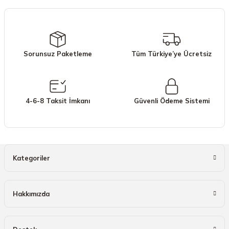
Görüş ve önerileriniz için teşekkür ederiz.
Ürün resmi kalitesiz, bozuk veya görüntülenemiyor.
Ürün açıklamasında eksik bilgiler bulunuyor.
Sorunsuz Paketleme
Tüm Türkiye’ye Ücretsiz
Ürün bilgilerinde hatalar bulunuyor.
Ürün fiyatı diğer sitelerden daha pahalı.
Bu ürüne benzer farklı alternatifler olmalı.
4-6-8 Taksit İmkanı
Güvenli Ödeme Sistemi
Gönder
Kategoriler
Hakkımızda