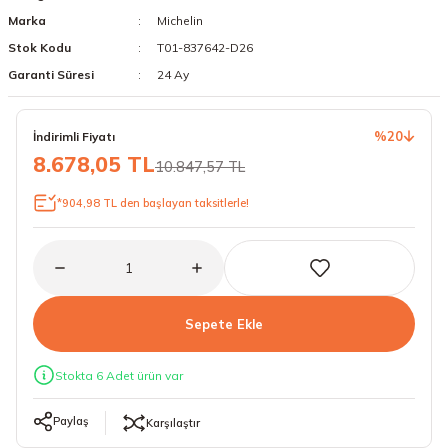
Marka
Michelin
18 Lastikler
19 Lastikler
Stok Kodu
T01-837642-D26
19 Lastikler
Garanti Süresi
24 Ay
20 Lastikler
%20
İndirimli Fiyatı
8.678,05 TL
10.847,57 TL
21 Lastikler
*904,98 TL den başlayan taksitlerle!
22 Lastikler
23 Lastikler
24 Lastikler
Sepete Ekle
50 Lastikler
Stokta 6 Adet ürün var
Paylaş
Karşılaştır