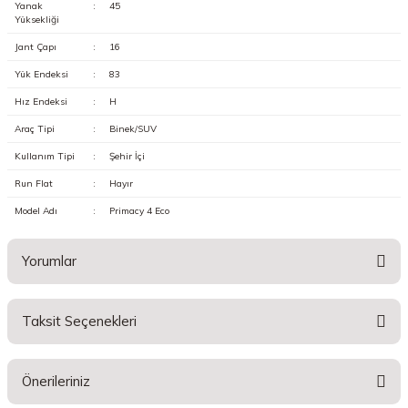
Yanak
:
45
Yüksekliği
Jant Çapı
:
16
Yük Endeksi
:
83
Hız Endeksi
:
H
Araç Tipi
:
Binek/SUV
Kullanım Tipi
:
Şehir İçi
Run Flat
:
Hayır
Model Adı
:
Primacy 4 Eco
Yorumlar
Taksit Seçenekleri
Bu ürüne ilk yorumu siz yapın!
Önerileriniz
Yorum Yaz