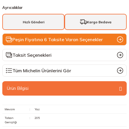
Ayrıcalıklar
Hızlı Gönderi
Kargo Bedava
Peşin Fiyatına 6 Taksite Varan Seçenekler
Taksit Seçenekleri
Tüm Michelin Ürünlerini Gör
Ürün Bilgisi
Mevsim
:
Yaz
Taban
:
205
Genişliği