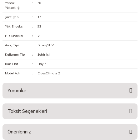
Yanak
:
50
Yüksekliği
Jant Çapı
:
17
Yük Endeksi
:
93
Hız Endeksi
:
V
Araç Tipi
:
Binek/SUV
Kullanım Tipi
:
Şehir İçi
Run Flat
:
Hayır
Model Adı
:
CrossClimate 2
Yorumlar
Taksit Seçenekleri
Bu ürüne ilk yorumu siz yapın!
Önerileriniz
Yorum Yaz