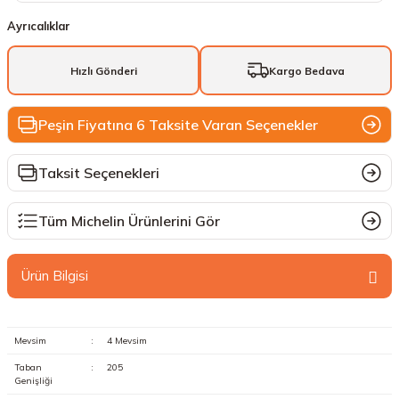
Ayrıcalıklar
Hızlı Gönderi
Kargo Bedava
Peşin Fiyatına 6 Taksite Varan Seçenekler
Taksit Seçenekleri
Tüm Michelin Ürünlerini Gör
Ürün Bilgisi
Mevsim
:
4 Mevsim
Taban
:
205
Genişliği