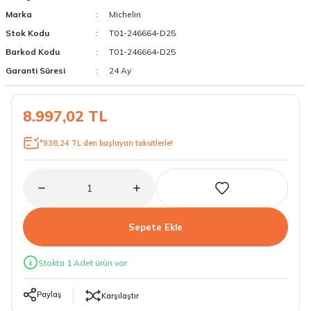
Marka
Michelin
18 Lastikler
19 Lastikler
Stok Kodu
T01-246664-D25
19 Lastikler
Barkod Kodu
T01-246664-D25
Garanti Süresi
24 Ay
20 Lastikler
8.997,02 TL
21 Lastikler
*938,24 TL den başlayan taksitlerle!
22 Lastikler
23 Lastikler
24 Lastikler
Sepete Ekle
50 Lastikler
Stokta 1 Adet ürün var
Paylaş
Karşılaştır