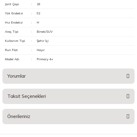
Jant Çapı
:
16
Yük Endeksi
:
92
Hız Endeksi
:
H
Araç Tipi
:
Binek/SUV
Kullanım Tipi
:
Şehir İçi
Run Flat
:
Hayır
Model Adı
:
Primacy 4+
Yorumlar
Taksit Seçenekleri
Bu ürüne ilk yorumu siz yapın!
Önerileriniz
Yorum Yaz
Bu ürünün fiyat bilgisi, resim, ürün açıklamalarında ve diğer konularda