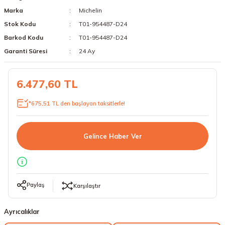
Marka
Michelin
18 Lastikler
19 Lastikler
Stok Kodu
T01-954487-D24
19 Lastikler
Barkod Kodu
T01-954487-D24
Garanti Süresi
24 Ay
20 Lastikler
6.477,60 TL
21 Lastikler
*675,51 TL den başlayan taksitlerle!
22 Lastikler
23 Lastikler
Gelince Haber Ver
24 Lastikler
50 Lastikler
Paylaş
Karşılaştır
Ayrıcalıklar