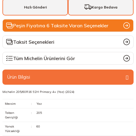
Hızlı Gönderi
Kargo Bedava
Peşin Fiyatına 6 Taksite Varan Seçenekler
Taksit Seçenekleri
Tüm Michelin Ürünlerini Gör
Ürün Bilgisi
Michelin 205/60R16 92H Primacy 4+ (Yaz) (2024)
Mevsim
:
Yaz
Taban
:
205
Genişliği
Yanak
:
60
Yüksekliği