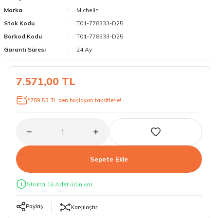
Marka
Michelin
18 Lastikler
19 Lastikler
Stok Kodu
T01-778333-D25
19 Lastikler
Barkod Kodu
T01-778333-D25
Garanti Süresi
24 Ay
20 Lastikler
7.571,00 TL
21 Lastikler
*789,53 TL den başlayan taksitlerle!
22 Lastikler
23 Lastikler
24 Lastikler
Sepete Ekle
50 Lastikler
Stokta 16 Adet ürün var
Paylaş
Karşılaştır