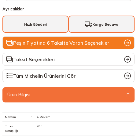
Ayrıcalıklar
Hızlı Gönderi
Kargo Bedava
Peşin Fiyatına 6 Taksite Varan Seçenekler
Taksit Seçenekleri
Tüm Michelin Ürünlerini Gör
Ürün Bilgisi
Mevsim
:
4 Mevsim
Taban
:
205
Genişliği