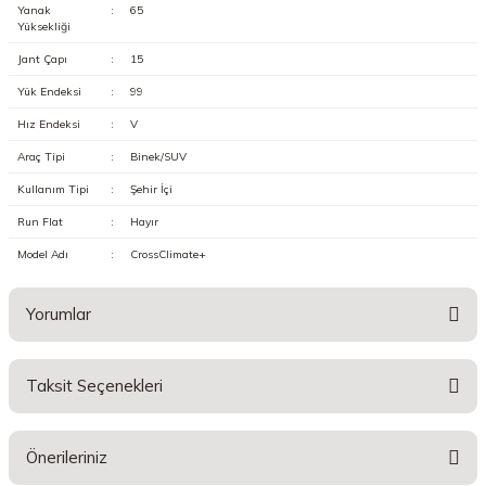
Yanak
:
65
Yüksekliği
Jant Çapı
:
15
Yük Endeksi
:
99
Hız Endeksi
:
V
Araç Tipi
:
Binek/SUV
Kullanım Tipi
:
Şehir İçi
Run Flat
:
Hayır
Model Adı
:
CrossClimate+
Yorumlar
Taksit Seçenekleri
Bu ürüne ilk yorumu siz yapın!
Önerileriniz
Yorum Yaz