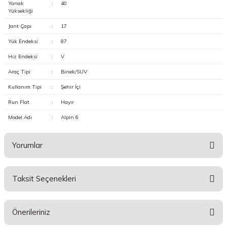
Yanak
:
40
Yüksekliği
Jant Çapı
:
17
Yük Endeksi
:
87
Hız Endeksi
:
V
Araç Tipi
:
Binek/SUV
Kullanım Tipi
:
Şehir İçi
Run Flat
:
Hayır
Model Adı
:
Alpin 6
Yorumlar
Taksit Seçenekleri
Bu ürüne ilk yorumu siz yapın!
Önerileriniz
Yorum Yaz