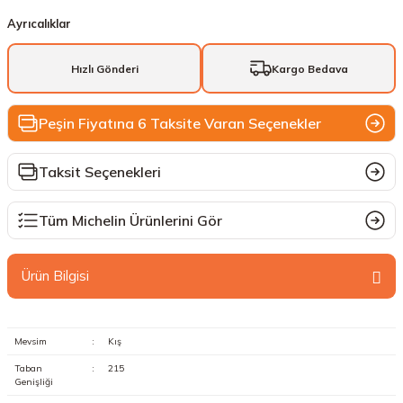
Ayrıcalıklar
Hızlı Gönderi
Kargo Bedava
Peşin Fiyatına 6 Taksite Varan Seçenekler
Taksit Seçenekleri
Tüm Michelin Ürünlerini Gör
Ürün Bilgisi
Mevsim
:
Kış
Taban
:
215
Genişliği