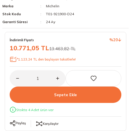
Marka
Michelin
18 Lastikler
19 Lastikler
Stok Kodu
T01-921900-D24
19 Lastikler
Garanti Süresi
24 Ay
20 Lastikler
%20
İndirimli Fiyatı
10.771,05 TL
13.463,82 TL
21 Lastikler
*1.123,24 TL den başlayan taksitlerle!
22 Lastikler
23 Lastikler
24 Lastikler
Sepete Ekle
50 Lastikler
Stokta 4 Adet ürün var
Paylaş
Karşılaştır