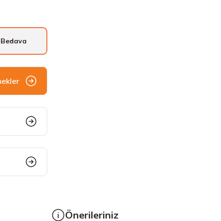
 Bedava
nekler
Önerileriniz