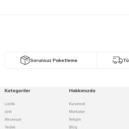
Bu ürünün fiyat bilgisi, resim, ürün açıklamalarında ve diğer konularda y
Görüş ve önerileriniz için teşekkür ederiz.
Ürün resmi kalitesiz, bozuk veya görüntülenemiyor.
Ürün açıklamasında eksik bilgiler bulunuyor.
Ürün bilgilerinde hatalar bulunuyor.
Ürün fiyatı diğer sitelerden daha pahalı.
Sorunsuz Paketleme
Tü
Bu ürüne benzer farklı alternatifler olmalı.
Kategoriler
Hakkımızda
Lastik
Kurumsal
Jant
Markalar
Aksesuar
İletişim
Yedek
Blog