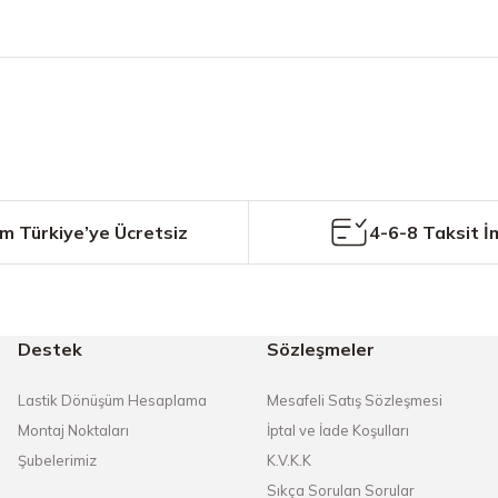
etersiz gördüğünüz noktaları öneri formunu kullanarak tarafımıza iletebilirs
Bu ürüne ilk yorumu siz yapın!
Yorum Yaz
m Türkiye’ye Ücretsiz
4-6-8 Taksit İ
Destek
Sözleşmeler
Gönder
Lastik Dönüşüm Hesaplama
Mesafeli Satış Sözleşmesi
Montaj Noktaları
İptal ve İade Koşulları
Şubelerimiz
K.V.K.K
Sıkça Sorulan Sorular