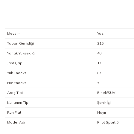
Mevsim
:
Yaz
Taban Genişliği
:
215
Yanak Yüksekliği
:
40
Jant Çapı
:
17
Yük Endeksi
:
87
Hız Endeksi
:
Y
Araç Tipi
:
Binek/SUV
Kullanım Tipi
:
Şehir İçi
Run Flat
:
Hayır
Model Adı
:
Pilot Sport 5