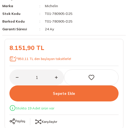
Marka
Michelin
18 Lastikler
19 Lastikler
Stok Kodu
T01-780905-D25
19 Lastikler
Barkod Kodu
T01-780905-D25
Garanti Süresi
24 Ay
20 Lastikler
8.151,90 TL
21 Lastikler
*850,11 TL den başlayan taksitlerle!
22 Lastikler
23 Lastikler
24 Lastikler
Sepete Ekle
50 Lastikler
Stokta 19 Adet ürün var
Paylaş
Karşılaştır