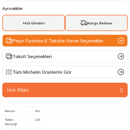
Ayrıcalıklar
Hızlı Gönderi
Kargo Bedava
Peşin Fiyatına 6 Taksite Varan Seçenekler
Taksit Seçenekleri
Tüm Michelin Ürünlerini Gör
Ürün Bilgisi
Mevsim
:
Yaz
Taban
:
215
Genişliği