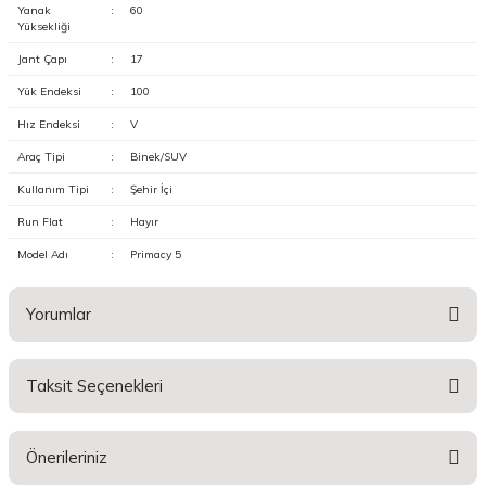
Yanak
:
60
Yüksekliği
Jant Çapı
:
17
Yük Endeksi
:
100
Hız Endeksi
:
V
Araç Tipi
:
Binek/SUV
Kullanım Tipi
:
Şehir İçi
Run Flat
:
Hayır
Model Adı
:
Primacy 5
Yorumlar
Taksit Seçenekleri
Bu ürüne ilk yorumu siz yapın!
Önerileriniz
Yorum Yaz