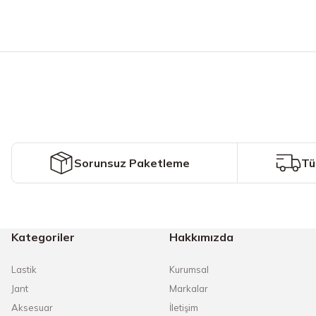
Bu ürünün fiyat bilgisi, resim, ürün açıklamalarında ve diğer konularda y
Görüş ve önerileriniz için teşekkür ederiz.
Ürün resmi kalitesiz, bozuk veya görüntülenemiyor.
Ürün açıklamasında eksik bilgiler bulunuyor.
Ürün bilgilerinde hatalar bulunuyor.
Ürün fiyatı diğer sitelerden daha pahalı.
Sorunsuz Paketleme
Tü
Bu ürüne benzer farklı alternatifler olmalı.
Kategoriler
Hakkımızda
Lastik
Kurumsal
Jant
Markalar
Aksesuar
İletişim