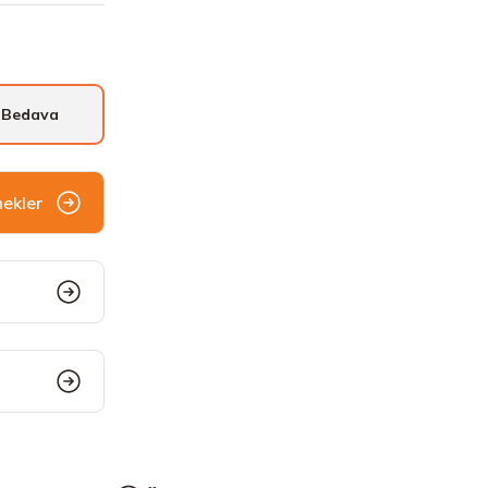
 Bedava
nekler