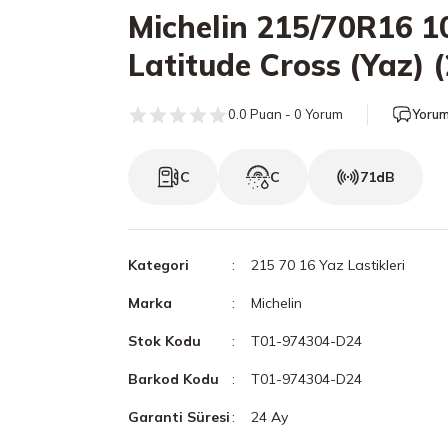
Michelin 215/70R16 1
Latitude Cross (Yaz) 
0.0 Puan - 0 Yorum
Yorum
C
C
71dB
Kategori
215 70 16 Yaz Lastikleri
Marka
Michelin
Stok Kodu
T01-974304-D24
Barkod Kodu
T01-974304-D24
Garanti Süresi
24 Ay