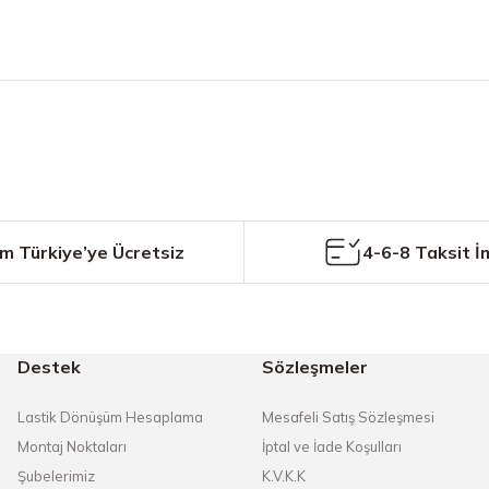
etersiz gördüğünüz noktaları öneri formunu kullanarak tarafımıza iletebilirs
Bu ürüne ilk yorumu siz yapın!
Yorum Yaz
m Türkiye’ye Ücretsiz
4-6-8 Taksit İ
Destek
Sözleşmeler
Gönder
Lastik Dönüşüm Hesaplama
Mesafeli Satış Sözleşmesi
Montaj Noktaları
İptal ve İade Koşulları
Şubelerimiz
K.V.K.K