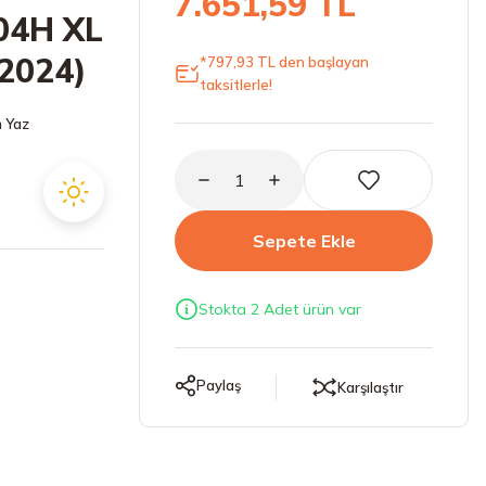
7.651,59 TL
04H XL
(2024)
*797,93 TL den başlayan
taksitlerle!
 Yaz
Sepete Ekle
Stokta 2 Adet ürün var
Paylaş
Karşılaştır