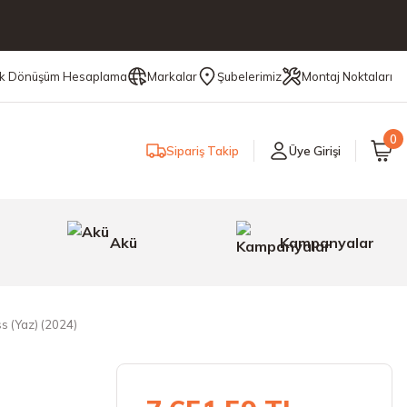
ik Dönüşüm Hesaplama
Markalar
Şubelerimiz
Montaj Noktaları
0
Sipariş Takip
Üye Girişi
Akü
Kampanyalar
s (Yaz) (2024)