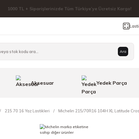
1000 TL + Siparişlerinizde Tüm Türkiye’ye Ücretsiz Kargo!
Last
Ara
Aksesuar
Yedek Parça
215 70 16 Yaz Lastikleri
Michelin 215/70R16 104H XL Latitude Cros