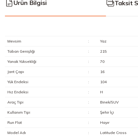
Ürün Bilgisi
Taksit 
Mevsim
:
Yaz
Taban Genişliği
:
215
Yanak Yüksekliği
:
70
Jant Çapı
:
16
Yük Endeksi
:
104
Hız Endeksi
:
H
Araç Tipi
:
Binek/SUV
Kullanım Tipi
:
Şehir İçi
Run Flat
:
Hayır
Model Adı
:
Latitude Cross