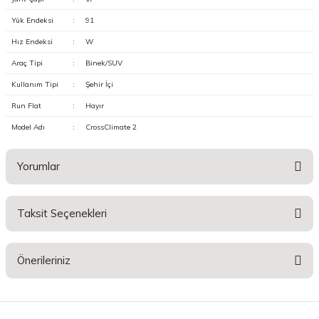
Yük Endeksi
:
91
Hız Endeksi
:
W
Araç Tipi
:
Binek/SUV
Kullanım Tipi
:
Şehir İçi
Run Flat
:
Hayır
Model Adı
:
CrossClimate 2
Yorumlar
Taksit Seçenekleri
Bu ürüne ilk yorumu siz yapın!
Önerileriniz
Yorum Yaz
Bu ürünün fiyat bilgisi, resim, ürün açıklamalarında ve diğer konularda
yetersiz gördüğünüz noktaları öneri formunu kullanarak tarafımıza