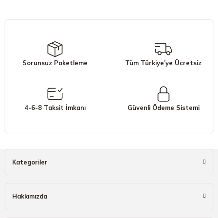
iletebilirsiniz.
Görüş ve önerileriniz için teşekkür ederiz.
Ürün resmi kalitesiz, bozuk veya görüntülenemiyor.
Ürün açıklamasında eksik bilgiler bulunuyor.
Sorunsuz Paketleme
Tüm Türkiye’ye Ücretsiz
Ürün bilgilerinde hatalar bulunuyor.
Ürün fiyatı diğer sitelerden daha pahalı.
Bu ürüne benzer farklı alternatifler olmalı.
4-6-8 Taksit İmkanı
Güvenli Ödeme Sistemi
Gönder
Kategoriler
Hakkımızda