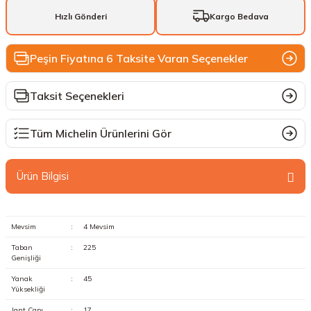
Hızlı Gönderi
Kargo Bedava
Peşin Fiyatına 6 Taksite Varan Seçenekler
Taksit Seçenekleri
Tüm Michelin Ürünlerini Gör
Ürün Bilgisi
Mevsim
:
4 Mevsim
Taban
:
225
Genişliği
Yanak
:
45
Yüksekliği
Jant Çapı
:
17