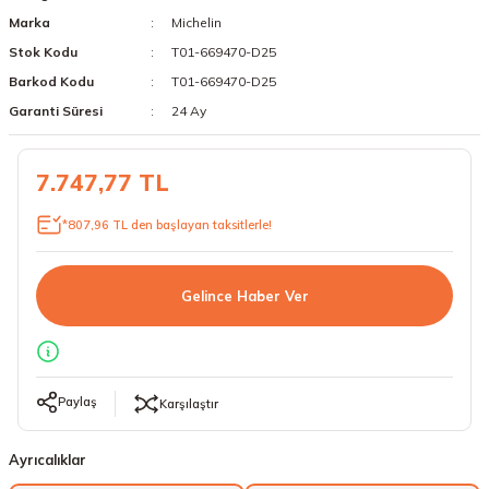
Marka
Michelin
18 Lastikler
19 Lastikler
Stok Kodu
T01-669470-D25
19 Lastikler
Barkod Kodu
T01-669470-D25
Garanti Süresi
24 Ay
20 Lastikler
7.747,77 TL
21 Lastikler
*807,96 TL den başlayan taksitlerle!
22 Lastikler
23 Lastikler
Gelince Haber Ver
24 Lastikler
50 Lastikler
Paylaş
Karşılaştır
Ayrıcalıklar