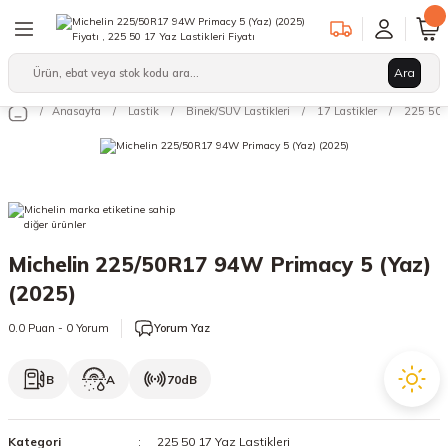
Geri Dön
Geri Dön
Geri Dön
Ara
Binek/SUV Lastikleri
Hafif Ticari Lastikleri
Ağır Vasıta Lastikleri
Anasayfa
Lastik
Binek/SUV Lastikleri
17 Lastikler
225 50 1
leri
arı
12 Lastikler
12 Lastikler
17.5 Lastikler
kleri
13 Lastikler
13 Lastikler
19.5 Lastikler
kleri
14 Lastikler
14 Lastikler
22.5 Lastikler
Michelin 225/50R17 94W Primacy 5 (Yaz)
15 Lastikler
15 Lastikler
(2025)
16 Lastikler
16 Lastikler
0.0 Puan - 0 Yorum
Yorum Yaz
17 Lastikler
17 Lastikler
B
A
70dB
17.5 Lastikler
18 Lastikler
Kategori
225 50 17 Yaz Lastikleri