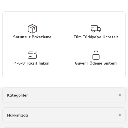
iletebilirsiniz.
Görüş ve önerileriniz için teşekkür ederiz.
Ürün resmi kalitesiz, bozuk veya görüntülenemiyor.
Ürün açıklamasında eksik bilgiler bulunuyor.
Sorunsuz Paketleme
Tüm Türkiye’ye Ücretsiz
Ürün bilgilerinde hatalar bulunuyor.
Ürün fiyatı diğer sitelerden daha pahalı.
Bu ürüne benzer farklı alternatifler olmalı.
4-6-8 Taksit İmkanı
Güvenli Ödeme Sistemi
Gönder
Kategoriler
Hakkımızda