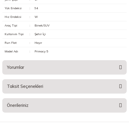
Yük Endeksi
:
94
Hız Endeksi
:
W
Araç Tipi
:
Binek/SUV
Kullanım Tipi
:
Şehir İçi
Run Flat
:
Hayır
Model Adı
:
Primacy 5
Yorumlar
Taksit Seçenekleri
Bu ürüne ilk yorumu siz yapın!
Önerileriniz
Yorum Yaz
Bu ürünün fiyat bilgisi, resim, ürün açıklamalarında ve diğer konularda
yetersiz gördüğünüz noktaları öneri formunu kullanarak tarafımıza