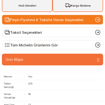
Hızlı Gönderi
Kargo Bedava
Peşin Fiyatına 6 Taksite Varan Seçenekler
Taksit Seçenekleri
Tüm Michelin Ürünlerini Gör
Ürün Bilgisi
Mevsim
:
Yaz
Taban
:
225
Genişliği
Yanak
:
50
Yüksekliği
Jant Çapı
:
17