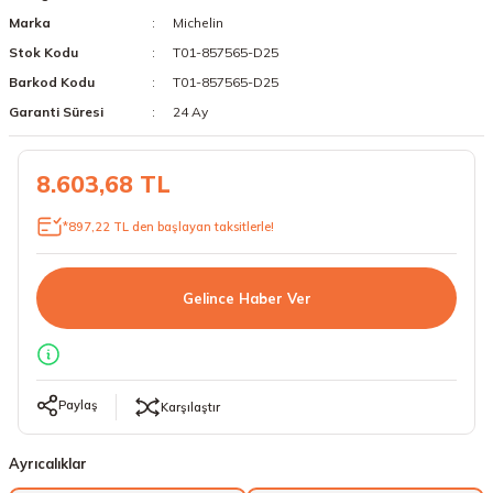
Marka
Michelin
18 Lastikler
19 Lastikler
Stok Kodu
T01-857565-D25
19 Lastikler
Barkod Kodu
T01-857565-D25
Garanti Süresi
24 Ay
20 Lastikler
8.603,68 TL
21 Lastikler
*897,22 TL den başlayan taksitlerle!
22 Lastikler
23 Lastikler
Gelince Haber Ver
24 Lastikler
50 Lastikler
Paylaş
Karşılaştır
Ayrıcalıklar