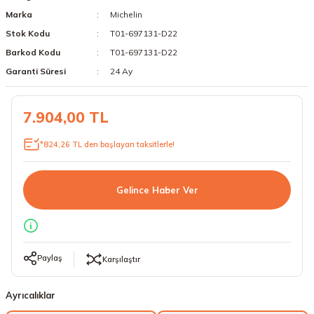
Marka
Michelin
18 Lastikler
19 Lastikler
Stok Kodu
T01-697131-D22
19 Lastikler
Barkod Kodu
T01-697131-D22
Garanti Süresi
24 Ay
20 Lastikler
7.904,00 TL
21 Lastikler
*824,26 TL den başlayan taksitlerle!
22 Lastikler
23 Lastikler
Gelince Haber Ver
24 Lastikler
50 Lastikler
Paylaş
Karşılaştır
Ayrıcalıklar