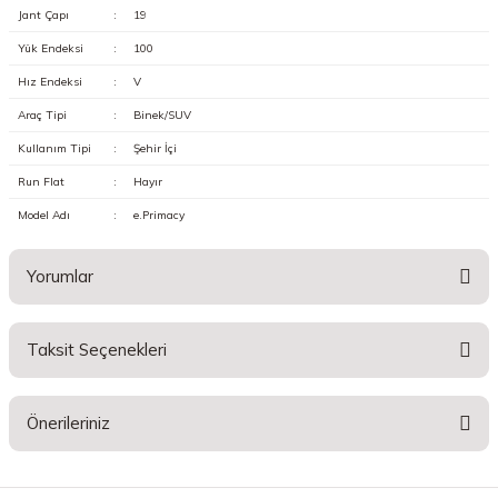
Jant Çapı
:
19
Yük Endeksi
:
100
Hız Endeksi
:
V
Araç Tipi
:
Binek/SUV
Kullanım Tipi
:
Şehir İçi
Run Flat
:
Hayır
Model Adı
:
e.Primacy
Yorumlar
Taksit Seçenekleri
Bu ürüne ilk yorumu siz yapın!
Önerileriniz
Yorum Yaz
Bu ürünün fiyat bilgisi, resim, ürün açıklamalarında ve diğer konularda